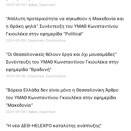
2024-09-09
/
Άρθρα
,
Σημαντικά
“Απόλυτη προτεραιότητα να σηκωθούν η Μακεδονία και
η Θράκη ψηλά” Συνέντευξη του ΥΜΑΘ Κωνσταντίνου
Γκιουλέκα στην εφημερίδα “Political”
2024-09-09
/
Σημαντικά
,
Συνεντεύξεις
“Οι Θεσσαλονικείς θέλουν έργα και όχι μουσαμάδες”
Συνέντευξη του ΥΜΑΘ Κωνσταντίνου Γκιουλέκα στην
εφημερίδα “Βραδυνή”
2024-09-09
/
Σημαντικά
,
Συνεντεύξεις
“Βόρεια Ελλάδα δεν είναι μόνο η Θεσσαλονίκη Άρθρο
του ΥΜΑΘ Κωνσταντίνου Γκιουλέκα στην εφημερίδα
“Μακεδονία”
2024-09-09
/
Άρθρα
,
Σημαντικά
“H νέα ΔΕΘ-HELEXPO καταλύτης ανάπτυξης”