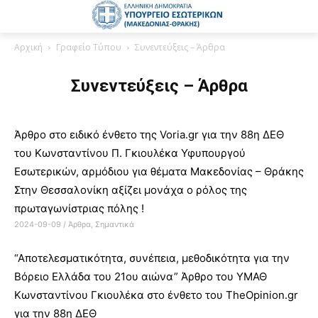
Αρχική
Γραφείο Τύπου
Συνεντεύξεις – Άρθρα
Συνεντεύξεις – Άρθρα
Άρθρο στο ειδικό ένθετο της Voria.gr για την 88η ΔΕΘ
του Κωνσταντίνου Π. Γκιουλέκα Υφυπουργού
Εσωτερικών, αρμόδιου για θέματα Μακεδονίας – Θράκης
Στην Θεσσαλονίκη αξίζει μονάχα ο ρόλος της
πρωταγωνίστριας πόλης !
2024-09-09
/
Άρθρα
,
Σημαντικά
“Αποτελεσματικότητα, συνέπεια, μεθοδικότητα για την
Βόρειο Ελλάδα του 21ου αιώνα” Άρθρο του ΥΜΑΘ
Κωνσταντίνου Γκιουλέκα στο ένθετο του TheOpinion.gr
για την 88η ΔΕΘ