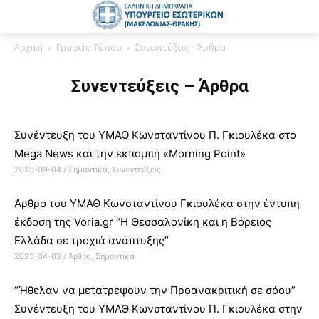
Αρχική
Γραφείο Τύπου
Συνεντεύξεις – Άρθρα
Συνεντεύξεις – Άρθρα
Συνέντευξη του ΥΜΑΘ Κωνσταντίνου Π. Γκιουλέκα στο
Mega News και την εκπομπή «Morning Point»
2025-09-04
/
Σημαντικά
,
Συνεντεύξεις
Άρθρο του ΥΜΑΘ Κωνσταντίνου Γκιουλέκα στην έντυπη
έκδοση της Voria.gr “Η Θεσσαλονίκη και η Βόρειος
Ελλάδα σε τροχιά ανάπτυξης”
2025-04-03
/
Άρθρα
,
Σημαντικά
“Ήθελαν να μετατρέψουν την Προανακριτική σε σόου”
Συνέντευξη του ΥΜΑΘ Κωνσταντίνου Π. Γκιουλέκα στην