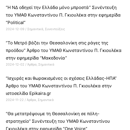
“Η ΝΔ οδηγεί την Ελλάδα μόνο μπροστά” Συνέντευξη
του ΥΜΑΘ Κωνσταντίνου Π. Γκιουλέκα στην εφημερίδα
“Political”
2024-12-09
/
Σημαντικά
,
Συνεντεύξεις
“Το Μετρό βάζει την Θεσσαλονίκη στις ράγες της
προόδου” Άρθρο του ΥΜΑΘ Κωνσταντίνου Π. Γκιουλέκα
στην εφημερίδα “Μακεδονία”
2024-12-02
/
Άρθρα
,
Σημαντικά
“Ισχυρές και θωρακισμένες οι σχέσεις Ελλάδας-ΗΠΑ”
Άρθρο του ΥΜΑΘ Κωνσταντίνου Π. Γκιουλέκα στην
ιστοσελίδα Epikaira.gr
2024-11-22
/
Άρθρα
,
Σημαντικά
“Θα μετατρέψουμε τη Θεσσαλονίκη σε πόλη-
στρατηγείο” Συνέντευξη του ΥΜΑΘ Κωνσταντίνου
Γκιουλέκα στην εφημερίδα “One Voice”