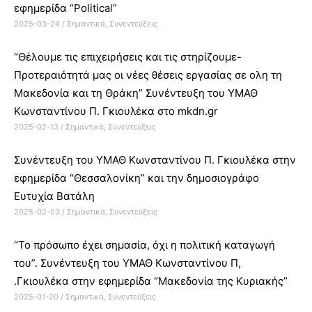
εφημερίδα “Political”
2025-03-24
/
Σημαντικά
,
Συνεντεύξεις
“Θέλουμε τις επιχειρήσεις και τις στηρίζουμε-
Προτεραιότητά μας οι νέες θέσεις εργασίας σε ολη τη
Μακεδονία και τη Θράκη” Συνέντευξη του ΥΜΑΘ
Κωνσταντίνου Π. Γκιουλέκα στo mkdn.gr
2025-02-13
/
Σημαντικά
,
Συνεντεύξεις
Συνέντευξη του ΥΜΑΘ Κωνσταντίνου Π. Γκιουλέκα στην
εφημερίδα “Θεσσαλονίκη” και την δημοσιογράφο
Ευτυχία Βατάλη
2025-02-03
/
Σημαντικά
,
Συνεντεύξεις
“Το πρόσωπο έχει σημασία, όχι η πολιτική καταγωγή
του”. Συνέντευξη του ΥΜΑΘ Κωνσταντίνου Π,
.Γκιουλέκα στην εφημερίδα “Μακεδονία της Κυριακής”
2025-01-20
/
Σημαντικά
,
Συνεντεύξεις