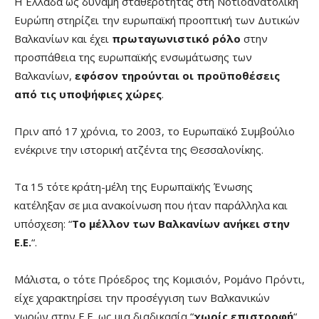
Η Ελλάδα ως δύναμη σταθερότητας στη Νοτιοανατολική
Ευρώπη στηρίζει την ευρωπαϊκή προοπτική των Δυτικών
Βαλκανίων και έχει
πρωταγωνιστικό ρόλο
στην
προσπάθεια της ευρωπαϊκής ενσωμάτωσης των
Βαλκανίων,
εφόσον τηρούνται οι προϋποθέσεις
από τις υποψήφιες χώρες
.
Πριν από 17 χρόνια, το 2003, το Ευρωπαϊκό Συμβούλιο
ενέκρινε την ιστορική ατζέντα της Θεσσαλονίκης.
Τα 15 τότε κράτη-μέλη της Ευρωπαϊκής Ένωσης
κατέληξαν σε μια ανακοίνωση που ήταν παράλληλα και
υπόσχεση: “
Το μέλλον των Βαλκανίων ανήκει στην
Ε.Ε.
“.
Μάλιστα, ο τότε Πρόεδρος της Κομισιόν, Ρομάνο Πρόντι,
είχε χαρακτηρίσει την προσέγγιση των Βαλκανικών
χωρών στην Ε.Ε. ως μια διαδικασία “
χωρίς επιστροφή
“.