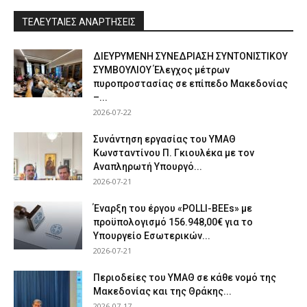
ΤΕΛΕΥΤΑΙΕΣ ΑΝΑΡΤΗΣΕΙΣ
ΔΙΕΥΡΥΜΕΝΗ ΣΥΝΕΔΡΙΑΣΗ ΣΥΝΤΟΝΙΣΤΙΚΟΥ
ΣΥΜΒΟΥΛΙΟΥ Έλεγχος μέτρων
πυροπροστασίας σε επίπεδο Μακεδονίας
–...
2026-07-22
Συνάντηση εργασίας του ΥΜΑΘ
Κωνσταντίνου Π. Γκιουλέκα με τον
Αναπληρωτή Υπουργό...
2026-07-21
Έναρξη του έργου «POLLI-BEEs» με
προϋπολογισμό 156.948,00€ για το
Υπουργείο Εσωτερικών...
2026-07-21
Περιοδείες του ΥΜΑΘ σε κάθε νομό της
Μακεδονίας και της Θράκης...
2026-07-17