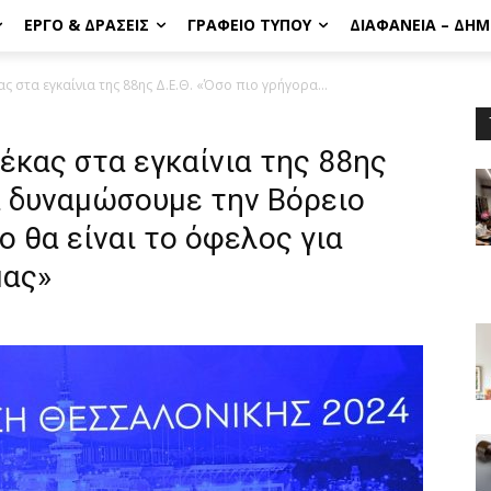
ΈΡΓΟ & ΔΡΆΣΕΙΣ
ΓΡΑΦΕΊΟ ΤΎΠΟΥ
ΔΙΑΦΆΝΕΙΑ – ΔΗ
ς στα εγκαίνια της 88ης Δ.Ε.Θ. «Όσο πιο γρήγορα...
έκας στα εγκαίνια της 88ης
α δυναμώσουμε την Βόρειο
 θα είναι το όφελος για
μας»