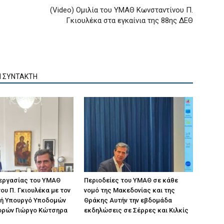
(Video) Ομιλία του ΥΜΑΘ Κωνσταντίνου Π.
Γκιουλέκα στα εγκαίνια της 88ης ΔΕΘ
Ν ΣΥΝΤΑΚΤΗ
 εργασίας του ΥΜΑΘ
Περιοδείες του ΥΜΑΘ σε κάθε
ου Π. Γκιουλέκα με τον
νομό της Μακεδονίας και της
ή Υπουργό Υποδομών
Θράκης Αυτήν την εβδομάδα
ορών Γιώργο Κώτσηρα
εκδηλώσεις σε Σέρρες και Κιλκίς