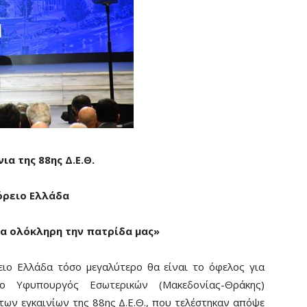
α της 88ης Δ.Ε.Θ.
όρειο Ελλάδα
ια ολόκληρη την πατρίδα μας»
ιο Ελλάδα τόσο μεγαλύτερο θα είναι το όφελος για
ο Υφυπουργός Εσωτερικών (Μακεδονίας-Θράκης)
των εγκαινίων της 88ης Δ.Ε.Θ., που τελέστηκαν απόψε