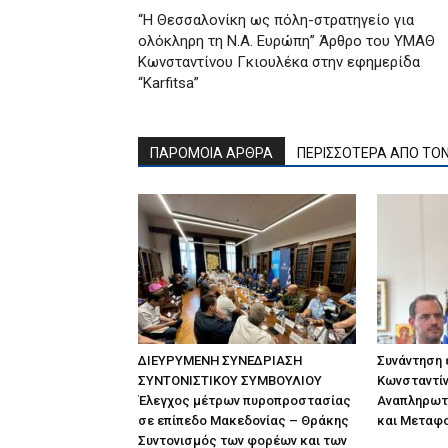
“Η Θεσσαλονίκη ως πόλη-στρατηγείο για
ολόκληρη τη Ν.Α. Ευρώπη” Άρθρο του ΥΜΑΘ
Κωνσταντίνου Γκιουλέκα στην εφημερίδα
“Karfitsa”
ΠΑΡΟΜΟΙΑ ΑΡΘΡΑ
ΠΕΡΙΣΣΟΤΕΡΑ ΑΠΟ ΤΟ
ΔΙΕΥΡΥΜΕΝΗ ΣΥΝΕΔΡΙΑΣΗ
Συνάντηση
ΣΥΝΤΟΝΙΣΤΙΚΟΥ ΣΥΜΒΟΥΛΙΟΥ
Κωνσταντίν
Έλεγχος μέτρων πυροπροστασίας
Αναπληρωτ
σε επίπεδο Μακεδονίας – Θράκης
και Μεταφ
Συντονισμός των φορέων και των