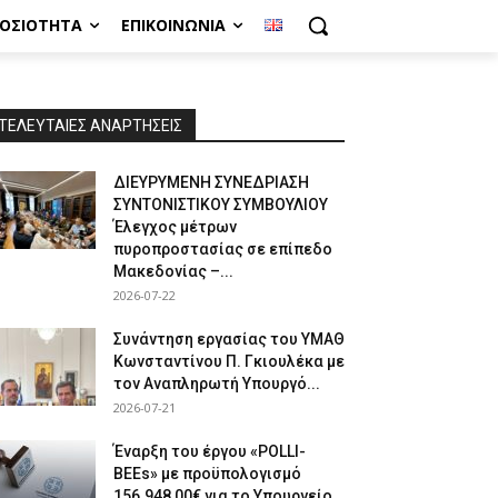
ΜΟΣΙΌΤΗΤΑ
ΕΠΙΚΟΙΝΩΝΊΑ
ΤΕΛΕΥΤΑΙΕΣ ΑΝΑΡΤΗΣΕΙΣ
ΔΙΕΥΡΥΜΕΝΗ ΣΥΝΕΔΡΙΑΣΗ
ΣΥΝΤΟΝΙΣΤΙΚΟΥ ΣΥΜΒΟΥΛΙΟΥ
Έλεγχος μέτρων
πυροπροστασίας σε επίπεδο
Μακεδονίας –...
2026-07-22
Συνάντηση εργασίας του ΥΜΑΘ
Κωνσταντίνου Π. Γκιουλέκα με
τον Αναπληρωτή Υπουργό...
2026-07-21
Έναρξη του έργου «POLLI-
BEEs» με προϋπολογισμό
156.948,00€ για το Υπουργείο