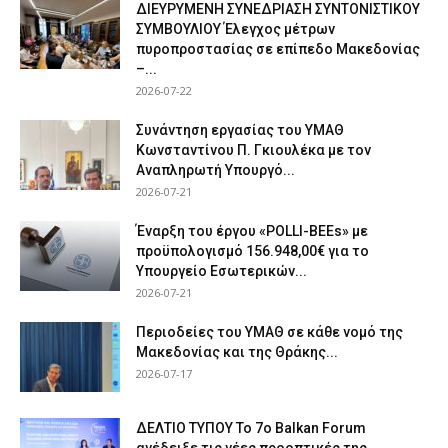
ΔΙΕΥΡΥΜΕΝΗ ΣΥΝΕΔΡΙΑΣΗ ΣΥΝΤΟΝΙΣΤΙΚΟΥ
ΣΥΜΒΟΥΛΙΟΥ Έλεγχος μέτρων
πυροπροστασίας σε επίπεδο Μακεδονίας
–...
2026-07-22
Συνάντηση εργασίας του ΥΜΑΘ
Κωνσταντίνου Π. Γκιουλέκα με τον
Αναπληρωτή Υπουργό...
2026-07-21
Έναρξη του έργου «POLLI-BEEs» με
προϋπολογισμό 156.948,00€ για το
Υπουργείο Εσωτερικών...
2026-07-21
Περιοδείες του ΥΜΑΘ σε κάθε νομό της
Μακεδονίας και της Θράκης...
2026-07-17
ΔΕΛΤΙΟ ΤΥΠΟΥ Το 7ο Balkan Forum
ανέδειξε τις νέες προοπτικές της...