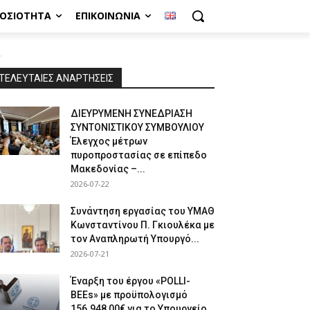
ΜΟΣΙΌΤΗΤΑ
ΕΠΙΚΟΙΝΩΝΊΑ
.
ΤΕΛΕΥΤΑΙΕΣ ΑΝΑΡΤΗΣΕΙΣ
ΔΙΕΥΡΥΜΕΝΗ ΣΥΝΕΔΡΙΑΣΗ
ΣΥΝΤΟΝΙΣΤΙΚΟΥ ΣΥΜΒΟΥΛΙΟΥ
Έλεγχος μέτρων
πυροπροστασίας σε επίπεδο
Μακεδονίας –...
2026-07-22
Συνάντηση εργασίας του ΥΜΑΘ
Κωνσταντίνου Π. Γκιουλέκα με
τον Αναπληρωτή Υπουργό...
2026-07-21
Έναρξη του έργου «POLLI-
BEEs» με προϋπολογισμό
156.948,00€ για το Υπουργείο