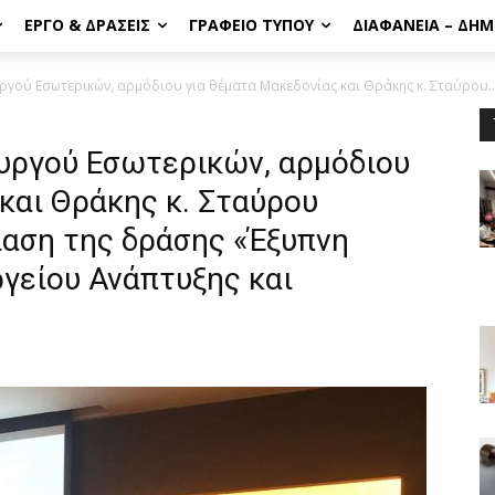
ΈΡΓΟ & ΔΡΆΣΕΙΣ
ΓΡΑΦΕΊΟ ΤΎΠΟΥ
ΔΙΑΦΆΝΕΙΑ – ΔΗ
γού Εσωτερικών, αρμόδιου για θέματα Μακεδονίας και Θράκης κ. Σταύρου..
υργού Εσωτερικών, αρμόδιου
και Θράκης κ. Σταύρου
αση της δράσης «Έξυπνη
γείου Ανάπτυξης και