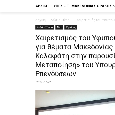
ΑΡΧΙΚΉ
ΥΠΕΣ – Τ. ΜΑΚΕΔΟΝΊΑΣ ΘΡΆΚΗΣ
Αρχική
Δελτία Τύπου
Χαιρετισμός του Υφυπουρ
Δελτία Τύπου
Νέα
Ομιλίες
Χαιρετισμός του Υφυπο
για θέματα Μακεδονίας 
Καλαφάτη στην παρουσί
Μεταποίηση» του Υπουρ
Επενδύσεων
2022-07-22