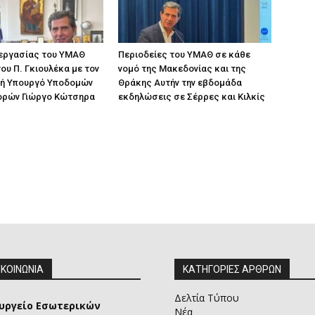
 εργασίας του ΥΜΑΘ
Περιοδείες του ΥΜΑΘ σε κάθε
ου Π. Γκιουλέκα με τον
νομό της Μακεδονίας και της
ή Υπουργό Υποδομών
Θράκης Αυτήν την εβδομάδα
ορών Γιώργο Κώτσηρα
εκδηλώσεις σε Σέρρες και Κιλκίς
ΙΚΟΙΝΩΝΙΑ
ΚΑΤΗΓΟΡΙΕΣ ΑΡΘΡΩΝ
Δελτία Τύπου
υργείο Εσωτερικών
Νέα