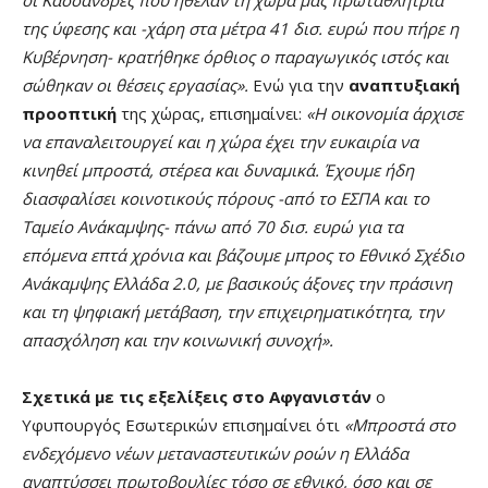
της ύφεσης και -χάρη στα μέτρα 41 δισ. ευρώ που πήρε η
Κυβέρνηση- κρατήθηκε όρθιος ο παραγωγικός ιστός και
σώθηκαν οι θέσεις εργασίας».
Ενώ για την
αναπτυξιακή
προοπτική
της χώρας, επισημαίνει:
«Η οικονομία άρχισε
να επαναλειτουργεί και η χώρα έχει την ευκαιρία να
κινηθεί μπροστά, στέρεα και δυναμικά. Έχουμε ήδη
διασφαλίσει κοινοτικούς πόρους -από το ΕΣΠΑ και το
Ταμείο Ανάκαμψης- πάνω από 70 δισ. ευρώ για τα
επόμενα επτά χρόνια και βάζουμε μπρος το Εθνικό Σχέδιο
Ανάκαμψης Ελλάδα 2.0, με βασικούς άξονες την πράσινη
και τη ψηφιακή μετάβαση, την επιχειρηματικότητα, την
απασχόληση και την κοινωνική συνοχή».
Σχετικά με τις εξελίξεις στο Αφγανιστάν
ο
Υφυπουργός Εσωτερικών επισημαίνει ότι
«Μπροστά στο
ενδεχόμενο νέων μεταναστευτικών ροών η Ελλάδα
αναπτύσσει πρωτοβουλίες τόσο σε εθνικό, όσο και σε