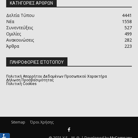
ΚΑΤΗΓΟΡΙΕΣ ΑΡΘΡΩΝ
Δελτία Τύπου
4441
Νέα
1558
Συνεντεύξεις
527
Ομιλίες
499
Ανακοινώσεις
282
Άρθρα
223
ΠΛΗΡΟΦΟΡΙΕΣ ΙΣΤΟΤΟΠΟΥ
Πολιτική Απορρήτου Δεδομένων Προσωπικού Χαρακτήρα
Δήλωση Προσβασιμότητας
Πολιτική Cookies
Sitemap
Όροι Χρήσης
@ 2021 Υ.Ε. - Μ. Θ. | Developed by
MyCompany