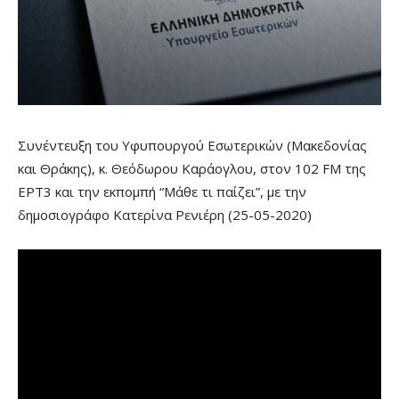
Συνέντευξη του Υφυπουργού Εσωτερικών (Μακεδονίας
και Θράκης), κ. Θεόδωρου Καράογλου, στον 102 FM της
ΕΡΤ3 και την εκπομπή “Μάθε τι παίζει”, με την
δημοσιογράφο Κατερίνα Ρενιέρη (25-05-2020)