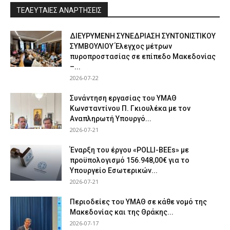
ΤΕΛΕΥΤΑΙΕΣ ΑΝΑΡΤΗΣΕΙΣ
ΔΙΕΥΡΥΜΕΝΗ ΣΥΝΕΔΡΙΑΣΗ ΣΥΝΤΟΝΙΣΤΙΚΟΥ
ΣΥΜΒΟΥΛΙΟΥ Έλεγχος μέτρων
πυροπροστασίας σε επίπεδο Μακεδονίας
–...
2026-07-22
Συνάντηση εργασίας του ΥΜΑΘ
Κωνσταντίνου Π. Γκιουλέκα με τον
Αναπληρωτή Υπουργό...
2026-07-21
Έναρξη του έργου «POLLI-BEEs» με
προϋπολογισμό 156.948,00€ για το
Υπουργείο Εσωτερικών...
2026-07-21
Περιοδείες του ΥΜΑΘ σε κάθε νομό της
Μακεδονίας και της Θράκης...
2026-07-17