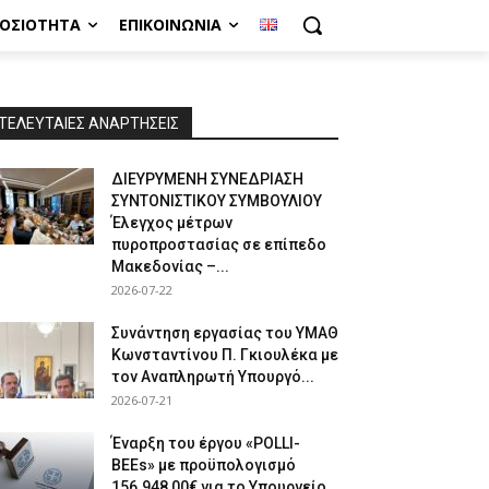
ΜΟΣΙΌΤΗΤΑ
ΕΠΙΚΟΙΝΩΝΊΑ
ΤΕΛΕΥΤΑΙΕΣ ΑΝΑΡΤΗΣΕΙΣ
ΔΙΕΥΡΥΜΕΝΗ ΣΥΝΕΔΡΙΑΣΗ
ΣΥΝΤΟΝΙΣΤΙΚΟΥ ΣΥΜΒΟΥΛΙΟΥ
Έλεγχος μέτρων
πυροπροστασίας σε επίπεδο
Μακεδονίας –...
2026-07-22
Συνάντηση εργασίας του ΥΜΑΘ
Κωνσταντίνου Π. Γκιουλέκα με
τον Αναπληρωτή Υπουργό...
2026-07-21
Έναρξη του έργου «POLLI-
BEEs» με προϋπολογισμό
156.948,00€ για το Υπουργείο