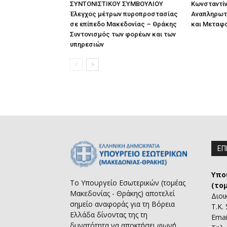
ΣΥΝΤΟΝΙΣΤΙΚΟΥ ΣΥΜΒΟΥΛΙΟΥ
Κωνσταντίν
Έλεγχος μέτρων πυροπροστασίας
Αναπληρωτ
σε επίπεδο Μακεδονίας – Θράκης
και Μεταφ
Συντονισμός των φορέων και των
υπηρεσιών
ΕΠ
Υπο
Το Υπουργείο Εσωτερικών (τομέας
(το
Μακεδονίας - Θράκης) αποτελεί
Διοι
σημείο αναφοράς για τη Βόρεια
Τ.Κ.
Ελλάδα δίνοντας της τη
Emai
δυνατότητα να αποκτήσει φωνή