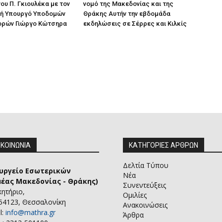
ου Π. Γκιουλέκα με τον
νομό της Μακεδονίας και της
ή Υπουργό Υποδομών
Θράκης Αυτήν την εβδομάδα
ορών Γιώργο Κώτσηρα
εκδηλώσεις σε Σέρρες και Κιλκίς
ΙΚΟΙΝΩΝΙΑ
ΚΑΤΗΓΟΡΙΕΣ ΑΡΘΡΩΝ
Δελτία Τύπου
υργείο Εσωτερικών
Νέα
μέας Μακεδονίας - Θράκης)
Συνεντεύξεις
κητήριο,
Ομιλίες
 54123, Θεσσαλονίκη
Ανακοινώσεις
l:
info@mathra.gr
Άρθρα