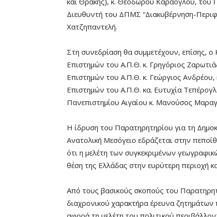
και Θράκης), κ. Θεόδωρου Καράογλου, του 
Διευθυντή του ΔΠΜΣ “Διακυβέρνηση-Περιφε
Χατζηπαντελή.
Στη συνεδρίαση θα συμμετέχουν, επίσης, ο
Επιστημών του Α.Π.Θ. κ. Γρηγόριος Ζαρωτι
Επιστημών του Α.Π.Θ. κ. Γεώργιος Ανδρέου,
Επιστημών του Α.Π.Θ. κα. Ευτυχία Τεπέρογ
Πανεπιστημίου Αιγαίου κ. Μανούσος Μαραγ
Η ίδρυση του Παρατηρητηρίου για τη Δημοκ
Ανατολική Μεσόγειο εδράζεται στην πεποί
ότι η μελέτη των συγκεκριμένων γεωγραφικ
θέση της Ελλάδας στην ευρύτερη περιοχή κ
Από τους βασικούς σκοπούς του Παρατηρητη
διαχρονικού χαρακτήρα έρευνα ζητημάτων π
αφορά τη μελέτη του πολιτικού περιβάλλον