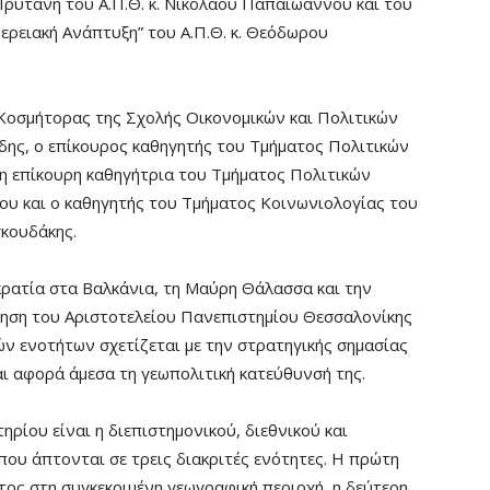
Πρύτανη του Α.Π.Θ. κ. Νικόλαου Παπαϊωάννου και του
ρειακή Ανάπτυξη” του Α.Π.Θ. κ. Θεόδωρου
 Κοσμήτορας της Σχολής Οικονομικών και Πολιτικών
άδης, ο επίκουρος καθηγητής του Τμήματος Πολιτικών
 η επίκουρη καθηγήτρια του Τμήματος Πολιτικών
λου και ο καθηγητής του Τμήματος Κοινωνιολογίας του
κουδάκης.
ρατία στα Βαλκάνια, τη Μαύρη Θάλασσα και την
θηση του Αριστοτελείου Πανεπιστημίου Θεσσαλονίκης
ών ενοτήτων σχετίζεται με την στρατηγικής σημασίας
αι αφορά άμεσα τη γεωπολιτική κατεύθυνσή της.
ρίου είναι η διεπιστημονικού, διεθνικού και
ου άπτονται σε τρεις διακριτές ενότητες. Η πρώτη
τος στη συγκεκριμένη γεωγραφική περιοχή, η δεύτερη