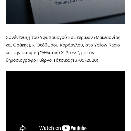
Συνέντευξη του Υφυπουργού Εσωτερικών (Μακεδονίας
και Θράκης), κ. Θεόδωρου Καράογλου, στο Yellow Radio
και την εκπομπή “Αθλητικό X-Press”, με τον
δημοσιογράφο Γιώργο Τότσικα (13-05-2020)