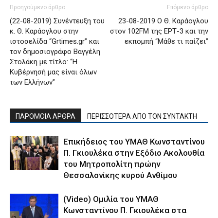
Προηγούμενο άρθρο
Επόμενο άρθρο
(22-08-2019) Συνέντευξη του
23-08-2019 Ο Θ. Καράογλου
κ. Θ. Καράογλου στην
στον 102FM της ΕΡΤ-3 και την
ιστοσελίδα “Grtimes.gr” και
εκπομπή “Μάθε τι παίζει”
τον δημοσιογράφο Βαγγέλη
Στολάκη με τίτλο: “Η
Κυβέρνησή μας είναι όλων
των Ελλήνων”
ΠΑΡΟΜΟΙΑ ΑΡΘΡΑ
ΠΕΡΙΣΣΟΤΕΡΑ ΑΠΟ ΤΟΝ ΣΥΝΤΑΚΤΗ
Επικήδειος του ΥΜΑΘ Κωνσταντίνου
Π. Γκιουλέκα στην Εξόδιο Ακολουθία
του Μητροπολίτη πρώην
Θεσσαλονίκης κυρού Ανθίμου
(Video) Ομιλία του ΥΜΑΘ
Κωνσταντίνου Π. Γκιουλέκα στα