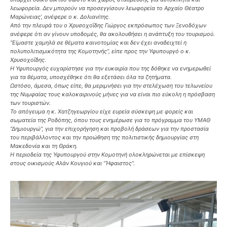
λεωφορεία. Δεν μπορούν να προσεγγίσουν λεωφορεία το Αρχαίο Θέατρο
Μαρώνειας’, ανέφερε ο κ. Δολιανίτης.
Από την πλευρά του ο Χρυσοχοΐδης Γιώργος εκπρόσωπος των Ξενοδόχων
ανέφερε ότι αν γίνουν υποδομές, θα ακολουθήσει η ανάπτυξη του τουρισμού.
“Είμαστε χαμηλά σε θέματα καινοτομίας και δεν έχει αναδειχτεί η
πολυπολιτισμικότητα της Κομοτηνής”, είπε προς την Υφυπουργό ο κ.
Χρυσοχοΐδης.
Η Υφυπουργός ευχαρίστησε για την ευκαιρία που της δόθηκε να ενημερωθεί
για τα θέματα, υποσχέθηκε ότι θα εξετάσει όλα τα ζητήματα.
Ωστόσο, άμεσα, όπως είπε, θα μεριμνήσει για την στελέχωση του τελωνείου
της Νυμφαίας τους καλοκαιρινούς μήνες για να είναι πιο εύκολη η πρόσβαση
των τουριστών.
Το απόγευμα η κ. Χατζηγεωργίου είχε ευρεία σύσκεψη με φορείς και
σωματεία της Ροδόπης, όπου τους ενημέρωσε για το πρόγραμμα του ΥΜΑΘ
“Δημιουργώ”, για την επιχορήγηση και προβολή δράσεων για την προστασία
του περιβάλλοντος και την προώθηση της πολιτιστικής δημιουργίας στη
Μακεδονία και τη Θράκη.
Η περιοδεία της Υφυπουργού στην Κομοτηνή ολοκληρώνεται με επίσκεψη
στους οικισμούς Αλάν Κουγιού και “Ήφαιστος”.