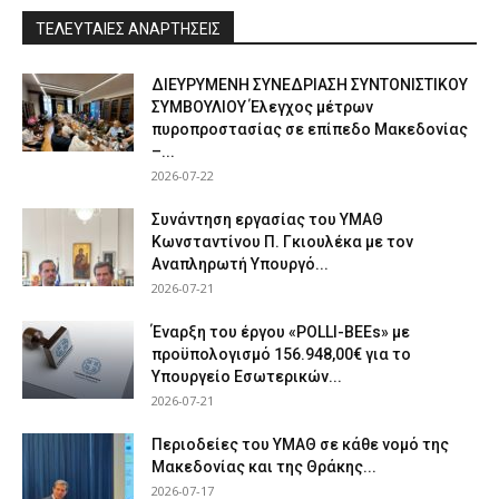
ΤΕΛΕΥΤΑΙΕΣ ΑΝΑΡΤΗΣΕΙΣ
ΔΙΕΥΡΥΜΕΝΗ ΣΥΝΕΔΡΙΑΣΗ ΣΥΝΤΟΝΙΣΤΙΚΟΥ
ΣΥΜΒΟΥΛΙΟΥ Έλεγχος μέτρων
πυροπροστασίας σε επίπεδο Μακεδονίας
–...
2026-07-22
Συνάντηση εργασίας του ΥΜΑΘ
Κωνσταντίνου Π. Γκιουλέκα με τον
Αναπληρωτή Υπουργό...
2026-07-21
Έναρξη του έργου «POLLI-BEEs» με
προϋπολογισμό 156.948,00€ για το
Υπουργείο Εσωτερικών...
2026-07-21
Περιοδείες του ΥΜΑΘ σε κάθε νομό της
Μακεδονίας και της Θράκης...
2026-07-17