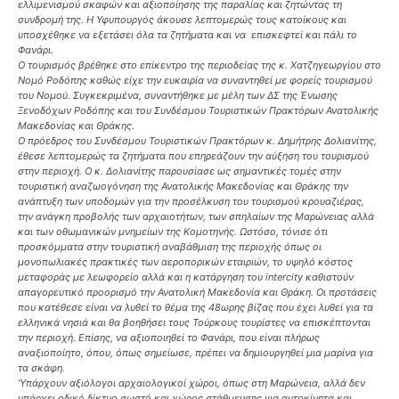
ελλιμενισμού σκαφών και αξιοποίησης της παραλίας και ζητώντας τη
συνδρομή της. Η Υφυπουργός άκουσε λεπτομερώς τους κατοίκους και
υποσχέθηκε να εξετάσει όλα τα ζητήματα και να επισκεφτεί και πάλι το
Φανάρι.
Ο τουρισμός βρέθηκε στο επίκεντρο της περιοδείας της κ. Χατζηγεωργίου στο
Νομό Ροδόπης καθώς είχε την ευκαιρία να συναντηθεί με φορείς τουρισμού
του Νομού. Συγκεκριμένα, συναντήθηκε με μέλη των ΔΣ της Ένωσης
Ξενοδόχων Ροδόπης και του Συνδέσμου Τουριστικών Πρακτόρων Ανατολικής
Μακεδονίας και Θράκης.
Ο πρόεδρος του Συνδέσμου Τουριστικών Πρακτόρων κ. Δημήτρης Δολιανίτης,
έθεσε λεπτομερώς τα ζητήματα που επηρεάζουν την αύξηση του τουρισμού
στην περιοχή. Ο κ. Δολιανίτης παρουσίασε ως σημαντικές τομές στην
τουριστική αναζωογόνηση της Ανατολικής Μακεδονίας και Θράκης την
ανάπτυξη των υποδομών για την προσέλκυση του τουρισμού κρουαζιέρας,
την ανάγκη προβολής των αρχαιοτήτων, των σπηλαίων της Μαρώνειας αλλά
και των οθωμανικών μνημείων της Κομοτηνής. Ωστόσο, τόνισε ότι
προσκόμματα στην τουριστική αναβάθμιση της περιοχής όπως οι
μονοπωλιακές πρακτικές των αεροπορικών εταιριών, το υψηλό κόστος
μεταφοράς με λεωφορείο αλλά και η κατάργηση του intercity καθιστούν
απαγορευτικό προορισμό την Ανατολική Μακεδονία και Θράκη. Οι προτάσεις
που κατέθεσε είναι να λυθεί το θέμα της 48ωρης βίζας που έχει λυθεί για τα
ελληνικά νησιά και θα βοηθήσει τους Τούρκους τουρίστες να επισκέπτονται
την περιοχή. Επίσης, να αξιοποιηθεί το Φανάρι, που είναι πλήρως
αναξιοποίητο, όπου, όπως σημείωσε, πρέπει να δημιουργηθεί μια μαρίνα για
τα σκάφη.
‘Υπάρχουν αξιόλογοι αρχαιολογικοί χώροι, όπως στη Μαρώνεια, αλλά δεν
υπάρχει οδικό δίκτυο σωστό και χώρος στάθμευσης για αυτοκίνητα και