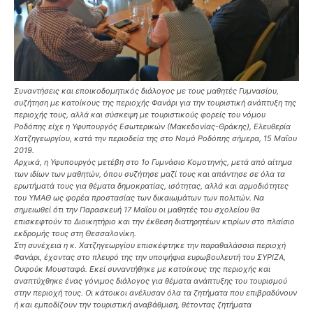
Συναντήσεις και εποικοδομητικός διάλογος με τους μαθητές Γυμνασίου,
συζήτηση με κατοίκους της περιοχής Φανάρι για την τουριστική ανάπτυξη της
περιοχής τους, αλλά και σύσκεψη με τουριστικούς φορείς του νόμου
Ροδόπης είχε η Υφυπουργός Εσωτερικών (Μακεδονίας-Θράκης), Ελευθερία
Χατζηγεωργίου, κατά την περιοδεία της στο Νομό Ροδόπης σήμερα, 15 Μαΐου
2019.
Αρχικά, η Υφυπουργός μετέβη στο 1ο Γυμνάσιο Κομοτηνής, μετά από αίτημα
των ιδίων των μαθητών, όπου συζήτησε μαζί τους και απάντησε σε όλα τα
ερωτήματά τους για θέματα δημοκρατίας, ισότητας, αλλά και αρμοδιότητες
του ΥΜΑΘ ως φορέα προστασίας των δικαιωμάτων των πολιτών. Να
σημειωθεί ότι την Παρασκευή 17 Μαΐου οι μαθητές του σχολείου θα
επισκεφτούν το Διοικητήριο και την έκθεση διατηρητέων κτιρίων στο πλαίσιο
εκδρομής τους στη Θεσσαλονίκη.
Στη συνέχεια η κ. Χατζηγεωργίου επισκέφτηκε την παραθαλάσσια περιοχή
Φανάρι, έχοντας στο πλευρό της την υποψήφια ευρωβουλευτή του ΣΥΡΙΖΑ,
Ουφούκ Μουσταφά. Εκεί συναντήθηκε με κατοίκους της περιοχής και
αναπτύχθηκε ένας γόνιμος διάλογος για θέματα ανάπτυξης του τουρισμού
στην περιοχή τους. Οι κάτοικοι ανέλυσαν όλα τα ζητήματα που επιβραδύνουν
ή και εμποδίζουν την τουριστική αναβάθμιση, θέτοντας ζητήματα