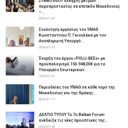
ΣΥΜΒΟΥΛΙΟΥ Έλεγχος μέτρων
πυροπροστασίας σε επίπεδο Μακεδονίας
–...
2026-07-22
Συνάντηση εργασίας του ΥΜΑΘ
Κωνσταντίνου Π. Γκιουλέκα με τον
Αναπληρωτή Υπουργό...
2026-07-21
Έναρξη του έργου «POLLI-BEEs» με
προϋπολογισμό 156.948,00€ για το
Υπουργείο Εσωτερικών...
2026-07-21
Περιοδείες του ΥΜΑΘ σε κάθε νομό της
Μακεδονίας και της Θράκης...
2026-07-17
ΔΕΛΤΙΟ ΤΥΠΟΥ Το 7ο Balkan Forum
ανέδειξε τις νέες προοπτικές της...
2026-07-10