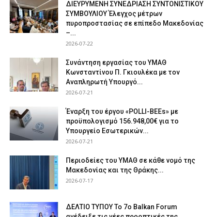
ΔΙΕΥΡΥΜΕΝΗ ΣΥΝΕΔΡΙΑΣΗ ΣΥΝΤΟΝΙΣΤΙΚΟΥ
ΣΥΜΒΟΥΛΙΟΥ Έλεγχος μέτρων
πυροπροστασίας σε επίπεδο Μακεδονίας
–...
2026-07-22
Συνάντηση εργασίας του ΥΜΑΘ
Κωνσταντίνου Π. Γκιουλέκα με τον
Αναπληρωτή Υπουργό...
2026-07-21
Έναρξη του έργου «POLLI-BEEs» με
προϋπολογισμό 156.948,00€ για το
Υπουργείο Εσωτερικών...
2026-07-21
Περιοδείες του ΥΜΑΘ σε κάθε νομό της
Μακεδονίας και της Θράκης...
2026-07-17
ΔΕΛΤΙΟ ΤΥΠΟΥ Το 7ο Balkan Forum
ανέδειξε τις νέες προοπτικές της...