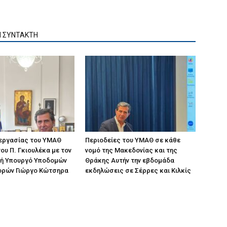
Ν ΣΥΝΤΑΚΤΗ
 εργασίας του ΥΜΑΘ
Περιοδείες του ΥΜΑΘ σε κάθε
ου Π. Γκιουλέκα με τον
νομό της Μακεδονίας και της
ή Υπουργό Υποδομών
Θράκης Αυτήν την εβδομάδα
ορών Γιώργο Κώτσηρα
εκδηλώσεις σε Σέρρες και Κιλκίς