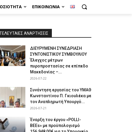
ΜΟΣΙΌΤΗΤΑ
ΕΠΙΚΟΙΝΩΝΊΑ
ΤΕΛΕΥΤΑΙΕΣ ΑΝΑΡΤΗΣΕΙΣ
ΔΙΕΥΡΥΜΕΝΗ ΣΥΝΕΔΡΙΑΣΗ
ΣΥΝΤΟΝΙΣΤΙΚΟΥ ΣΥΜΒΟΥΛΙΟΥ
Έλεγχος μέτρων
πυροπροστασίας σε επίπεδο
Μακεδονίας –...
2026-07-22
Συνάντηση εργασίας του ΥΜΑΘ
Κωνσταντίνου Π. Γκιουλέκα με
τον Αναπληρωτή Υπουργό...
2026-07-21
Έναρξη του έργου «POLLI-
BEEs» με προϋπολογισμό
156.948,00€ για το Υπουργείο