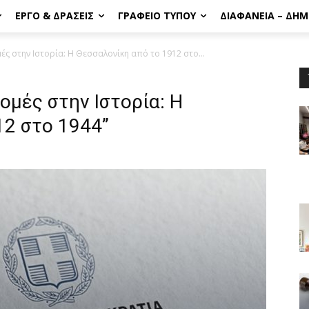
ΈΡΓΟ & ΔΡΆΣΕΙΣ
ΓΡΑΦΕΊΟ ΤΎΠΟΥ
ΔΙΑΦΆΝΕΙΑ – ΔΗ
ς στην Ιστορία: Η Θεσσαλονίκη από το 1912 στο...
μές στην Ιστορία: Η
12 στο 1944”