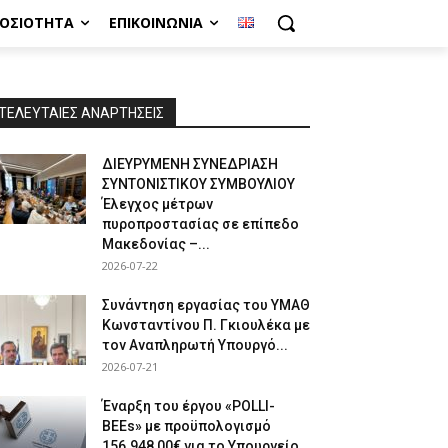
ΜΟΣΙΌΤΗΤΑ
ΕΠΙΚΟΙΝΩΝΊΑ
ΤΕΛΕΥΤΑΙΕΣ ΑΝΑΡΤΗΣΕΙΣ
ΔΙΕΥΡΥΜΕΝΗ ΣΥΝΕΔΡΙΑΣΗ
ΣΥΝΤΟΝΙΣΤΙΚΟΥ ΣΥΜΒΟΥΛΙΟΥ
Έλεγχος μέτρων
πυροπροστασίας σε επίπεδο
Μακεδονίας –...
2026-07-22
Συνάντηση εργασίας του ΥΜΑΘ
Κωνσταντίνου Π. Γκιουλέκα με
τον Αναπληρωτή Υπουργό...
2026-07-21
Έναρξη του έργου «POLLI-
BEEs» με προϋπολογισμό
156.948,00€ για το Υπουργείο