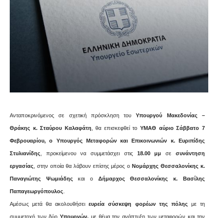
Ανταποκρινόμενος σε σχετική πρόσκληση του
Υπουργού Μακεδονίας –
Θράκης κ. Σταύρου Καλαφάτη
, θα επισκεφθεί το
ΥΜΑΘ αύριο Σάββατο 7
Φεβρουαρίου, ο Υπουργός Μεταφορών και Επικοινωνιών κ. Ευριπίδης
Στυλιανίδης
, προκείμενου να συμμετάσχει στις
18.00 μμ
σε
συνάντηση
εργασίας
, στην οποία θα λάβουν επίσης μέρος ο
Νομάρχης Θεσσαλονίκης κ.
Παναγιώτης Ψωμιάδης
και ο
Δήμαρχος Θεσσαλονίκης κ. Βασίλης
Παπαγεωργόπουλος
.
Αμέσως μετά θα ακολουθήσει
ευρεία σύσκεψη φορέων της πόλης
με τη
συμμετοχή των δύο
Υπουργών,
με θέμα την ανάπτυξη των μεταφορών και την