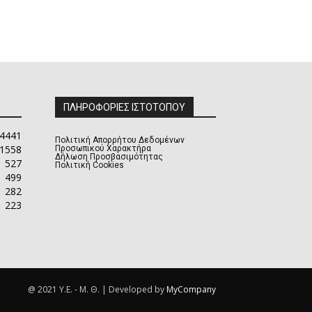
ΠΛΗΡΟΦΟΡΙΕΣ ΙΣΤΟΤΟΠΟΥ
4441
Πολιτική Απορρήτου Δεδομένων
1558
Προσωπικού Χαρακτήρα
Δήλωση Προσβασιμότητας
527
Πολιτική Cookies
499
282
223
@ 2021 Υ.Ε. - Μ. Θ. | Developed by
MyCompany