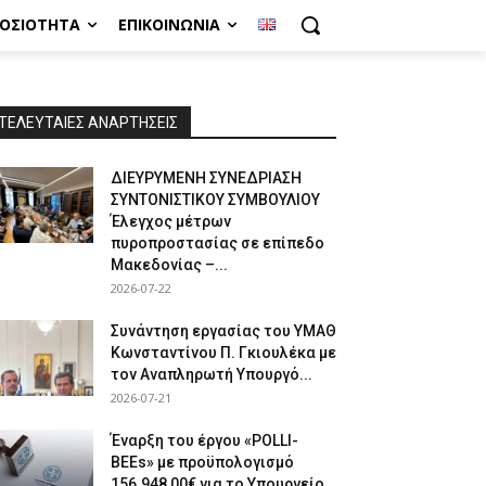
ΜΟΣΙΌΤΗΤΑ
ΕΠΙΚΟΙΝΩΝΊΑ
ΤΕΛΕΥΤΑΙΕΣ ΑΝΑΡΤΗΣΕΙΣ
ΔΙΕΥΡΥΜΕΝΗ ΣΥΝΕΔΡΙΑΣΗ
ΣΥΝΤΟΝΙΣΤΙΚΟΥ ΣΥΜΒΟΥΛΙΟΥ
Έλεγχος μέτρων
πυροπροστασίας σε επίπεδο
Μακεδονίας –...
2026-07-22
Συνάντηση εργασίας του ΥΜΑΘ
Κωνσταντίνου Π. Γκιουλέκα με
τον Αναπληρωτή Υπουργό...
2026-07-21
Έναρξη του έργου «POLLI-
BEEs» με προϋπολογισμό
156.948,00€ για το Υπουργείο