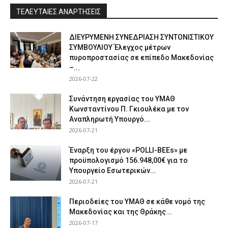
ΤΕΛΕΥΤΑΙΕΣ ΑΝΑΡΤΗΣΕΙΣ
ΔΙΕΥΡΥΜΕΝΗ ΣΥΝΕΔΡΙΑΣΗ ΣΥΝΤΟΝΙΣΤΙΚΟΥ
ΣΥΜΒΟΥΛΙΟΥ Έλεγχος μέτρων
πυροπροστασίας σε επίπεδο Μακεδονίας
–...
2026-07-22
Συνάντηση εργασίας του ΥΜΑΘ
Κωνσταντίνου Π. Γκιουλέκα με τον
Αναπληρωτή Υπουργό...
2026-07-21
Έναρξη του έργου «POLLI-BEEs» με
προϋπολογισμό 156.948,00€ για το
Υπουργείο Εσωτερικών...
2026-07-21
Περιοδείες του ΥΜΑΘ σε κάθε νομό της
Μακεδονίας και της Θράκης...
2026-07-17