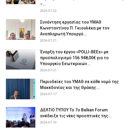
–...
2026-07-22
Συνάντηση εργασίας του ΥΜΑΘ
Κωνσταντίνου Π. Γκιουλέκα με τον
Αναπληρωτή Υπουργό...
2026-07-21
Έναρξη του έργου «POLLI-BEEs» με
προϋπολογισμό 156.948,00€ για το
Υπουργείο Εσωτερικών...
2026-07-21
Περιοδείες του ΥΜΑΘ σε κάθε νομό της
Μακεδονίας και της Θράκης...
2026-07-17
ΔΕΛΤΙΟ ΤΥΠΟΥ Το 7ο Balkan Forum
ανέδειξε τις νέες προοπτικές της...
2026-07-10