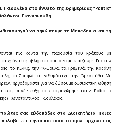
 Γκιουλέκα στο ένθετο της εφημερίδας “
Politik
”
 Βαλάντου Γιαννακούδη
ρωθυπουργού να σηκώσουμε τη Μακεδονία και τη
άνονται πιο κοντά την παρουσία του κράτους με
 τα χρόνια προβλήματα που αντιμετωπίζουμε. Για τον
ρρες, το Κιλκίς, την Φλώρινα, τα Γρεβενά, την Κοζάνη
πολη, το Σουφλί, το Διδυμότειχο, την Ορεστιάδα. Με
ρέων εργαζόμαστε για να δώσουμε ουσιαστική ώθηση
ι στη συνέντευξη που παραχώρησε στην Politic ο
ης) Κωνσταντίνος Γκιουλέκας.
πρώτες σας εβδομάδες στο Διοικητήριο; Ποιες
 αναλάβατε τα ηνία και ποιο το πρωταρχικό σας