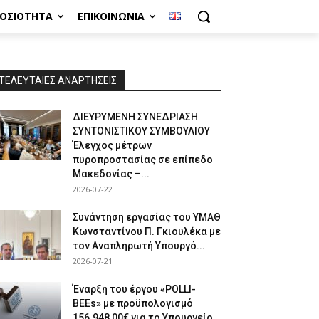
ΜΟΣΙΌΤΗΤΑ
ΕΠΙΚΟΙΝΩΝΊΑ
ΤΕΛΕΥΤΑΙΕΣ ΑΝΑΡΤΗΣΕΙΣ
ΔΙΕΥΡΥΜΕΝΗ ΣΥΝΕΔΡΙΑΣΗ
ΣΥΝΤΟΝΙΣΤΙΚΟΥ ΣΥΜΒΟΥΛΙΟΥ
Έλεγχος μέτρων
πυροπροστασίας σε επίπεδο
Μακεδονίας –...
2026-07-22
Συνάντηση εργασίας του ΥΜΑΘ
Κωνσταντίνου Π. Γκιουλέκα με
τον Αναπληρωτή Υπουργό...
2026-07-21
Έναρξη του έργου «POLLI-
BEEs» με προϋπολογισμό
156.948,00€ για το Υπουργείο