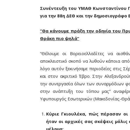
Συνέντευξη του ΥΜΑΘ Κωνσταντίνου Π.
για την 88η ΔΕΘ και την δημοσιογράφο
“Θα κάνουμε πράξη την οδηγία του Π
Θράκη πιο ψηλά”
“Θέλουμε οι Βορειοελλαδίτες να αισθ
αποκλειστικό σκοπό να λυθούν κάποια από
λόγο αυτόν ξεκινήσαμε περιοδείες στις Σέ
και στον ακριτικό Έβρο. Στην Αλεξανδρού
την συνεργασία όλων των συναρμόδιων φο
στην ανάπτυξη του τόπου μας” αναφέρε
Υφυπουργός Εσωτερικών (Μακεδονίας-Θράκ
Κύριε Γκιουλέκα, πώς πέρασαν οι 
ήταν οι αρχικές σας σκέψεις μόλις
μέλημα;