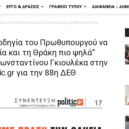
ΈΡΓΟ & ΔΡΆΣΕΙΣ
ΓΡΑΦΕΊΟ ΤΎΠΟΥ
ΔΙΑΦΆΝΕΙΑ – ΔΗ
ηγία του Πρωθυπουργού να σηκώσουμε τη Μακεδονία και...
 οδηγία του Πρωθυπουργού να
α και τη Θράκη πιο ψηλά”
ωνσταντίνου Γκιουλέκα στην
ic.gr για την 88η ΔΕΘ