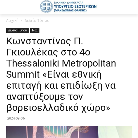
Αρχική
Δελτία Τύπου
Δελτία Τύπου
Νέα
Κωνσταντίνος Π.
Γκιουλέκας στο 4o
Thessaloniki Metropolitan
Summit «Είναι εθνική
επιταγή και επιδίωξη να
αναπτύξουμε τον
βορειοελλαδικό χώρο»
2024-09-06