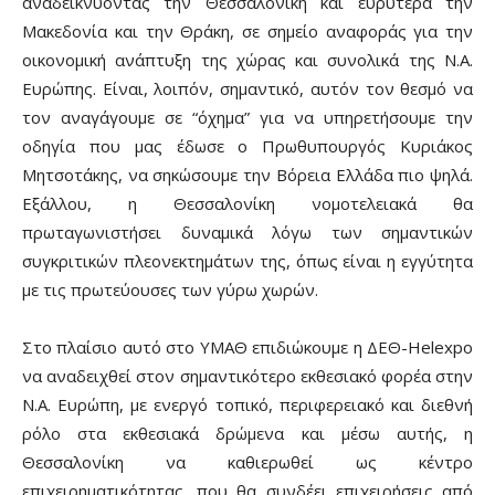
αναδεικνύοντας την Θεσσαλονίκη και ευρύτερα την
Μακεδονία και την Θράκη, σε σημείο αναφοράς για την
οικονομική ανάπτυξη της χώρας και συνολικά της Ν.Α.
Ευρώπης. Είναι, λοιπόν, σημαντικό, αυτόν τον θεσμό να
τον αναγάγουμε σε “όχημα” για να υπηρετήσουμε την
οδηγία που μας έδωσε ο Πρωθυπουργός Κυριάκος
Μητσοτάκης, να σηκώσουμε την Βόρεια Ελλάδα πιο ψηλά.
Εξάλλου, η Θεσσαλονίκη νομοτελειακά θα
πρωταγωνιστήσει δυναμικά λόγω των σημαντικών
συγκριτικών πλεονεκτημάτων της, όπως είναι η εγγύτητα
με τις πρωτεύουσες των γύρω χωρών.
Στο πλαίσιο αυτό στο ΥΜΑΘ επιδιώκουμε η ΔΕΘ-Helexpo
να αναδειχθεί στον σημαντικότερο εκθεσιακό φορέα στην
Ν.Α. Ευρώπη, με ενεργό τοπικό, περιφερειακό και διεθνή
ρόλο στα εκθεσιακά δρώμενα και μέσω αυτής, η
Θεσσαλονίκη να καθιερωθεί ως κέντρο
επιχειρηματικότητας, που θα συνδέει επιχειρήσεις από