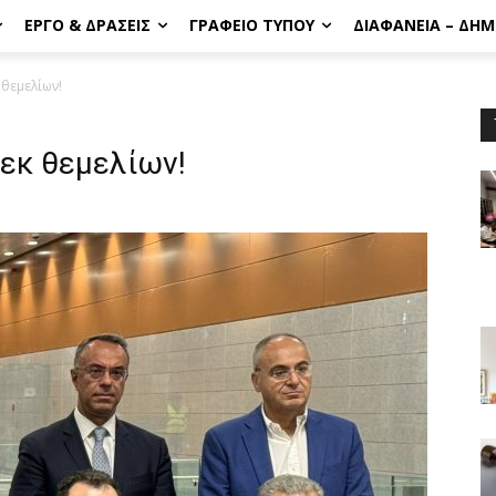
ΈΡΓΟ & ΔΡΆΣΕΙΣ
ΓΡΑΦΕΊΟ ΤΎΠΟΥ
ΔΙΑΦΆΝΕΙΑ – ΔΗ
 θεμελίων!
εκ θεμελίων!