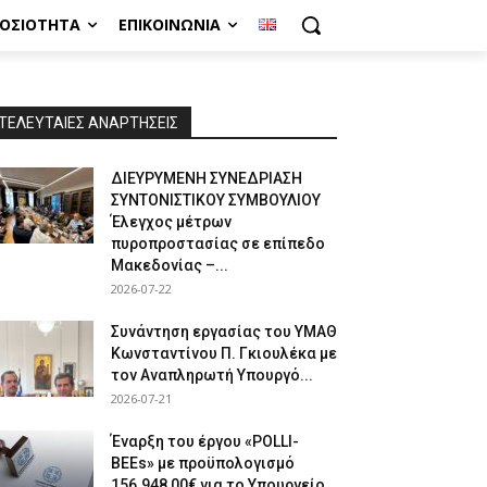
ΜΟΣΙΌΤΗΤΑ
ΕΠΙΚΟΙΝΩΝΊΑ
ΤΕΛΕΥΤΑΙΕΣ ΑΝΑΡΤΗΣΕΙΣ
ΔΙΕΥΡΥΜΕΝΗ ΣΥΝΕΔΡΙΑΣΗ
ΣΥΝΤΟΝΙΣΤΙΚΟΥ ΣΥΜΒΟΥΛΙΟΥ
Έλεγχος μέτρων
πυροπροστασίας σε επίπεδο
Μακεδονίας –...
2026-07-22
Συνάντηση εργασίας του ΥΜΑΘ
Κωνσταντίνου Π. Γκιουλέκα με
τον Αναπληρωτή Υπουργό...
2026-07-21
Έναρξη του έργου «POLLI-
BEEs» με προϋπολογισμό
156.948,00€ για το Υπουργείο