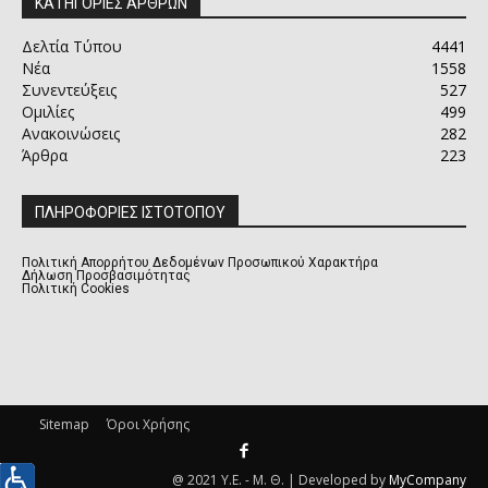
ΚΑΤΗΓΟΡΙΕΣ ΑΡΘΡΩΝ
Δελτία Τύπου
4441
Νέα
1558
Συνεντεύξεις
527
Ομιλίες
499
Ανακοινώσεις
282
Άρθρα
223
ΠΛΗΡΟΦΟΡΙΕΣ ΙΣΤΟΤΟΠΟΥ
Πολιτική Απορρήτου Δεδομένων Προσωπικού Χαρακτήρα
Δήλωση Προσβασιμότητας
Πολιτική Cookies
Sitemap
Όροι Χρήσης
@ 2021 Υ.Ε. - Μ. Θ. | Developed by
MyCompany