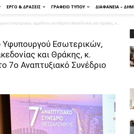
ΈΡΓΟ & ΔΡΆΣΕΙΣ
ΓΡΑΦΕΊΟ ΤΎΠΟΥ
ΔΙΑΦΆΝΕΙΑ – ΔΗ
ργού Εσωτερικών, αρμόδιου για θέματα Μακεδονίας και Θράκης, κ....
ου Υφυπουργού Εσωτερικών,
κεδονίας και Θράκης, κ.
το 7ο Αναπτυξιακό Συνέδριο