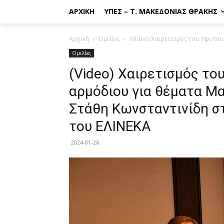
ΑΡΧΙΚΉ
ΥΠΕΣ – Τ. ΜΑΚΕΔΟΝΊΑΣ ΘΡΆΚΗΣ
Αρχική
Ομιλίες
(Video) Χαιρετισμός του Υφυπου
Ομιλίες
(Video) Χαιρετισμός τ
αρμόδιου για θέματα Μα
Στάθη Κωνσταντινίδη σ
του ΕΛΙΝΕΚΑ
2024-01-26