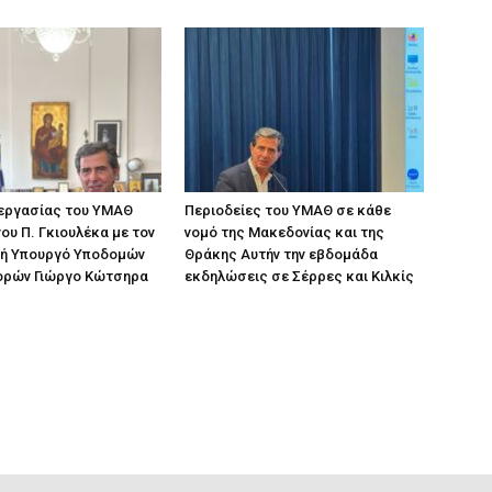
 εργασίας του ΥΜΑΘ
Περιοδείες του ΥΜΑΘ σε κάθε
ου Π. Γκιουλέκα με τον
νομό της Μακεδονίας και της
ή Υπουργό Υποδομών
Θράκης Αυτήν την εβδομάδα
ορών Γιώργο Κώτσηρα
εκδηλώσεις σε Σέρρες και Κιλκίς