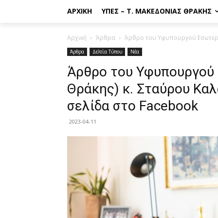
ΑΡΧΙΚΉ
ΥΠΕΣ – Τ. ΜΑΚΕΔΟΝΊΑΣ ΘΡΆΚΗΣ
Αρχική
Άρθρα
Άρθρο του Υφυπουργού Εσωτερικ
Άρθρα
Δελτία Τύπου
Νέα
Άρθρο του Υφυπουργού
Θράκης) κ. Σταύρου Κα
σελίδα στο Facebook
2023-04-11