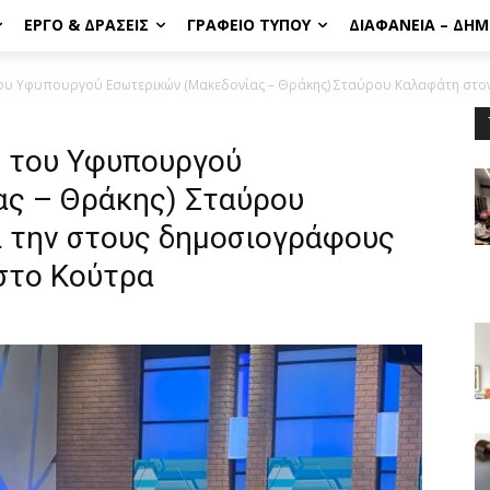
ΈΡΓΟ & ΔΡΆΣΕΙΣ
ΓΡΑΦΕΊΟ ΤΎΠΟΥ
ΔΙΑΦΆΝΕΙΑ – ΔΗ
του Υφυπουργού Εσωτερικών (Μακεδονίας – Θράκης) Σταύρου Καλαφάτη στον.
ς του Υφυπουργού
ς – Θράκης) Σταύρου
ι την στους δημοσιογράφους
ήστο Κούτρα