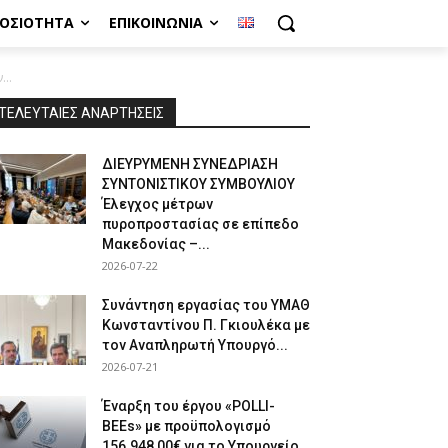
ΜΟΣΙΌΤΗΤΑ
ΕΠΙΚΟΙΝΩΝΊΑ
..
ΤΕΛΕΥΤΑΙΕΣ ΑΝΑΡΤΗΣΕΙΣ
ΔΙΕΥΡΥΜΕΝΗ ΣΥΝΕΔΡΙΑΣΗ
ΣΥΝΤΟΝΙΣΤΙΚΟΥ ΣΥΜΒΟΥΛΙΟΥ
Έλεγχος μέτρων
πυροπροστασίας σε επίπεδο
Μακεδονίας –...
2026-07-22
Συνάντηση εργασίας του ΥΜΑΘ
Κωνσταντίνου Π. Γκιουλέκα με
τον Αναπληρωτή Υπουργό...
2026-07-21
Έναρξη του έργου «POLLI-
BEEs» με προϋπολογισμό
156.948,00€ για το Υπουργείο