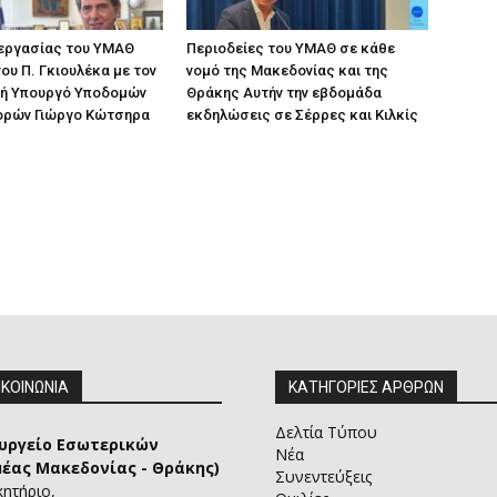
 εργασίας του ΥΜΑΘ
Περιοδείες του ΥΜΑΘ σε κάθε
ου Π. Γκιουλέκα με τον
νομό της Μακεδονίας και της
ή Υπουργό Υποδομών
Θράκης Αυτήν την εβδομάδα
ορών Γιώργο Κώτσηρα
εκδηλώσεις σε Σέρρες και Κιλκίς
ΙΚΟΙΝΩΝΙΑ
ΚΑΤΗΓΟΡΙΕΣ ΑΡΘΡΩΝ
Δελτία Τύπου
υργείο Εσωτερικών
Νέα
μέας Μακεδονίας - Θράκης)
Συνεντεύξεις
κητήριο,