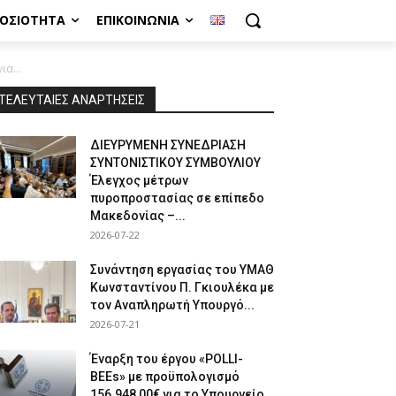
ΜΟΣΙΌΤΗΤΑ
ΕΠΙΚΟΙΝΩΝΊΑ
α...
ΤΕΛΕΥΤΑΙΕΣ ΑΝΑΡΤΗΣΕΙΣ
ΔΙΕΥΡΥΜΕΝΗ ΣΥΝΕΔΡΙΑΣΗ
ΣΥΝΤΟΝΙΣΤΙΚΟΥ ΣΥΜΒΟΥΛΙΟΥ
Έλεγχος μέτρων
πυροπροστασίας σε επίπεδο
Μακεδονίας –...
2026-07-22
Συνάντηση εργασίας του ΥΜΑΘ
Κωνσταντίνου Π. Γκιουλέκα με
τον Αναπληρωτή Υπουργό...
2026-07-21
Έναρξη του έργου «POLLI-
BEEs» με προϋπολογισμό
156.948,00€ για το Υπουργείο