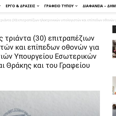
ΈΡΓΟ & ΔΡΆΣΕΙΣ
ΓΡΑΦΕΊΟ ΤΎΠΟΥ
ΔΙΑΦΆΝΕΙΑ – ΔΗ
ριάντα (30) επιτραπέζιων ηλεκτρονικών υπολογιστών και επίπεδων οθονών γι
 τριάντα (30) επιτραπέζιων
τών και επίπεδων οθονών για
σιών Υπουργείου Εσωτερικών
ι Θράκης και του Γραφείου