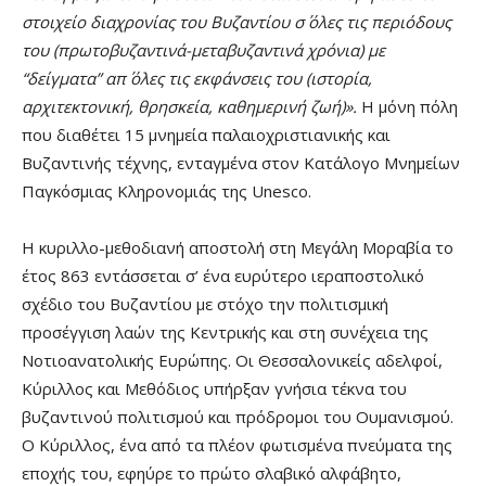
στοιχείο διαχρονίας του Βυζαντίου σ΄ όλες τις περιόδους
του (πρωτοβυζαντινά-μεταβυζαντινά χρόνια) με
“δείγματα” απ΄ όλες τις εκφάνσεις του (ιστορία,
αρχιτεκτονική, θρησκεία, καθημερινή ζωή)».
Η μόνη πόλη
που διαθέτει 15 μνημεία παλαιοχριστιανικής και
Βυζαντινής τέχνης, ενταγμένα στον Κατάλογο Μνημείων
Παγκόσμιας Κληρονομιάς της Unesco.
Η κυριλλο-μεθοδιανή αποστολή στη Μεγάλη Μοραβία το
έτος 863 εντάσσεται σ’ ένα ευρύτερο ιεραποστολικό
σχέδιο του Βυζαντίου με στόχο την πολιτισμική
προσέγγιση λαών της Κεντρικής και στη συνέχεια της
Νοτιοανατολικής Ευρώπης. Οι Θεσσαλονικείς αδελφοί,
Κύριλλος και Μεθόδιος υπήρξαν γνήσια τέκνα του
βυζαντινού πολιτισμού και πρόδρομοι του Ουμανισμού.
Ο Κύριλλος, ένα από τα πλέον φωτισμένα πνεύματα της
εποχής του, εφηύρε το πρώτο σλαβικό αλφάβητο,