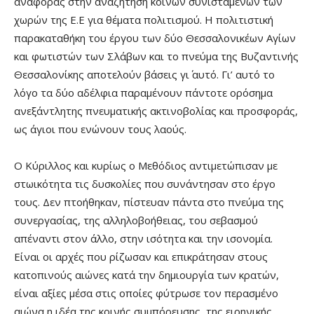
αναφοράς στην αναζήτηση κοινών συνισταμένων των
χωρών της Ε.Ε για θέματα πολιτισμού. Η πολιτιστική
παρακαταθήκη του έργου των δύο Θεσσαλονικέων Αγίων
και φωτιστών των Σλάβων και το πνεύμα της Βυζαντινής
Θεσσαλονίκης αποτελούν βάσεις γι΄ αυτό. Γι’ αυτό το
λόγο τα δύο αδέλφια παραμένουν πάντοτε ορόσημα
ανεξάντλητης πνευματικής ακτινοβολίας και προσφοράς,
ως άγιοι που ενώνουν τους λαούς.
Ο Κύριλλος και κυρίως ο Μεθόδιος αντιμετώπισαν με
στωικότητα τις δυσκολίες που συνάντησαν στο έργο
τους. Δεν πτοήθηκαν, πίστευαν πάντα στο πνεύμα της
συνεργασίας, της αλληλοβοήθειας, του σεβασμού
απέναντι στον άλλο, στην ισότητα και την ισονομία.
Είναι οι αρχές που ρίζωσαν και επικράτησαν στους
κατοπινούς αιώνες κατά την δημιουργία των κρατών,
είναι αξίες μέσα στις οποίες φύτρωσε τον περασμένο
αιώνα η ιδέα της κοινής συμπόρευσης, της ειρηνικής