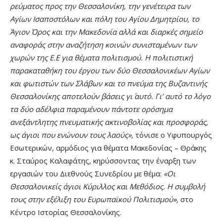
ρεύματος προς την Θεσσαλονίκη, την γενέτειρα των
Αγίων Ισαποστόλων και πόλη του Αγίου Δημητρίου, το
Άγιον Όρος και την Μακεδονία αλλά και διαρκές σημείο
αναφοράς στην αναζήτηση κοινών συνισταμένων των
χωρών της Ε.Ε για θέματα πολιτισμού. Η πολιτιστική
παρακαταθήκη του έργου των δύο Θεσσαλονικέων Αγίων
και φωτιστών των Σλάβων και το πνεύμα της Βυζαντινής
Θεσσαλονίκης αποτελούν βάσεις γι΄ αυτό.
Γι’ αυτό το λόγο
τα δύο αδέλφια παραμένουν πάντοτε ορόσημα
ανεξάντλητης πνευματικής ακτινοβολίας και προσφοράς,
ως άγιοι που ενώνουν τους λαούς»,
τόνισε ο Υφυπουργός
Εσωτερικών, αρμόδιος για θέματα Μακεδονίας – Θράκης
κ. Σταύρος Καλαφάτης, κηρύσσοντας την έναρξη των
εργασιών του Διεθνούς Συνεδρίου με θέμα:
«Οι
Θεσσαλονικείς άγιοι Κύριλλος και Μεθόδιος. Η συμβολή
τους στην εξέλιξη του Ευρωπαϊκού Πολιτισμού»,
στο
Κέντρο Ιστορίας Θεσσαλονίκης.