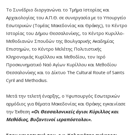
Το Συνέδριο διοργανώνει το Τμήμα Ιστορίας και
Αρχαιολογίας του Α.Π.Θ. σε συνεργασία με το Υπουργείο
Εσωτερικών (Τομέας Μακεδονίας και Θράκης), το Κέντρο
Ιστορίας του Δήμου Θεσσαλονίκης, το Κέντρο Κυριλλο-
Μεθοδιανών Σπουδών της Βουλγαρικής Ακαδημίας
Επιστημών, το Κέντρο Μελέτης Πολιτιστικής
Κληρονομιάς Κυρίλλου και Μεθοδίου, τον Ιερό
Προσκυνηματικό Ναό Αγίων Κυρίλλου και Μεθοδίου
Θεσσαλονίκης και το Δίκτυο The Cultural Route of Saints
Cyril and Methodius.
Μετά την τελετή έναρξης, ο Υφυπουργός Εσωτερικών
αρμόδιος για θέματα Μακεδονίας και Θράκης εγκαινίασε
την Έκθεση
«Οι Θεσσαλονικείς άγιοι Κύριλλος και
Μεθόδιος, Βυζαντινοί ιεραπόστολοι».
Στον χαιρετισμό του, ο κ. Καλαφάτης ανέφερε: