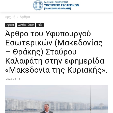
Αρχική
Άρθρα
Άρθρα
Δελτία Τύπου
Νέα
Άρθρο του Υφυπουργού
Εσωτερικών (Μακεδονίας
– Θράκης) Σταύρου
Καλαφάτη στην εφημερίδα
«Μακεδονία της Κυριακής».
2022-03-13