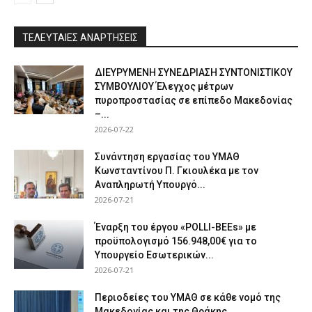
ΤΕΛΕΥΤΑΙΕΣ ΑΝΑΡΤΗΣΕΙΣ
ΔΙΕΥΡΥΜΕΝΗ ΣΥΝΕΔΡΙΑΣΗ ΣΥΝΤΟΝΙΣΤΙΚΟΥ
ΣΥΜΒΟΥΛΙΟΥ Έλεγχος μέτρων
πυροπροστασίας σε επίπεδο Μακεδονίας
–...
2026-07-22
Συνάντηση εργασίας του ΥΜΑΘ
Κωνσταντίνου Π. Γκιουλέκα με τον
Αναπληρωτή Υπουργό...
2026-07-21
Έναρξη του έργου «POLLI-BEEs» με
προϋπολογισμό 156.948,00€ για το
Υπουργείο Εσωτερικών...
2026-07-21
Περιοδείες του ΥΜΑΘ σε κάθε νομό της
Μακεδονίας και της Θράκης...