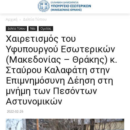
Αρχική
Δελτία Τύπου
Δελτία Τύπου
Νέα
Ομιλίες
Χαιρετισμός του
Υφυπουργού Εσωτερικών
(Μακεδονίας – Θράκης) κ.
Σταύρου Καλαφάτη στην
Επιμνημόσυνη Δέηση στη
μνήμη των Πεσόντων
Αστυνομικών
2022-02-26