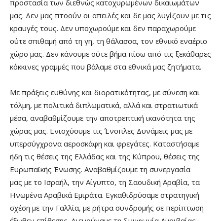
προστασία των διεθνώς κατοχυρωμένων δικαιωμάτων
μας. Δεν μας πτοούν οι απειλές και δε μας λυγίζουν με τις
κραυγές τους. Δεν υποχωρούμε και δεν παραχωρούμε
ούτε σπιθαμή από τη γη, τη θάλασσα, τον εθνικό εναέριο
χώρο μας. Δεν κάνουμε ούτε βήμα πίσω από τις ξεκάθαρες
κόκκινες γραμμές που βάλαμε στα εθνικά μας ζητήματα.
Με πράξεις ευθύνης και διορατικότητας, με σύνεση και
τόλμη, με πολιτικά διπλωματικά, αλλά και στρατιωτικά
μέσα, αναβαθμίζουμε την αποτρεπτική ικανότητα της
χώρας μας. Ενισχύουμε τις Ένοπλες Δυνάμεις μας με
υπερσύγχρονα αεροσκάφη και φρεγάτες. Καταστήσαμε
ήδη τις θέσεις της Ελλάδας και της Κύπρου, θέσεις της
Ευρωπαϊκής Ένωσης. Αναβαθμίζουμε τη συνεργασία
μας με το Ισραήλ, την Αίγυπτο, τη Σαουδική Αραβία, τα
Ηνωμένα Αραβικά Εμιράτα. Εγκαθιδρύσαμε στρατηγική
σχέση με την Γαλλία, με ρήτρα συνδρομής σε περίπτωση
έξωθεν επίθεσης. Διευρύναμε τη Συμφωνία Αμοιβαίας