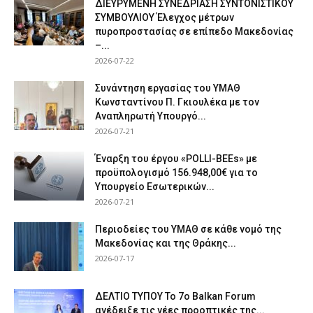
ΔΙΕΥΡΥΜΕΝΗ ΣΥΝΕΔΡΙΑΣΗ ΣΥΝΤΟΝΙΣΤΙΚΟΥ
ΣΥΜΒΟΥΛΙΟΥ Έλεγχος μέτρων
πυροπροστασίας σε επίπεδο Μακεδονίας
–...
2026-07-22
Συνάντηση εργασίας του ΥΜΑΘ
Κωνσταντίνου Π. Γκιουλέκα με τον
Αναπληρωτή Υπουργό...
2026-07-21
Έναρξη του έργου «POLLI-BEEs» με
προϋπολογισμό 156.948,00€ για το
Υπουργείο Εσωτερικών...
2026-07-21
Περιοδείες του ΥΜΑΘ σε κάθε νομό της
Μακεδονίας και της Θράκης...
2026-07-17
ΔΕΛΤΙΟ ΤΥΠΟΥ Το 7ο Balkan Forum
ανέδειξε τις νέες προοπτικές της...