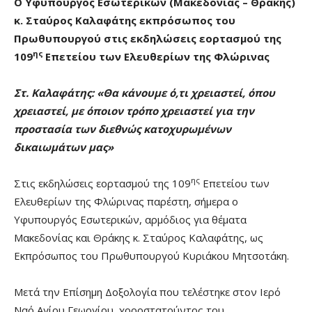
Ο Υφυπουργός Εσωτερικών (Μακεδονίας – Θράκης)
κ. Σταύρος Καλαφάτης εκπρόσωπος του
Πρωθυπουργού στις εκδηλώσεις εορτασμού της
ης
109
Επετείου των Ελευθερίων της Φλώρινας
Στ. Καλαφάτης:
«Θα κάνουμε ό,τι χρειαστεί, όπου
χρειαστεί, με όποιον τρόπο χρειαστεί για την
προστασία των διεθνώς κατοχυρωμένων
δικαιωμάτων μας»
ης
Στις εκδηλώσεις εορτασμού της 109
Επετείου των
Ελευθερίων της Φλώρινας παρέστη, σήμερα ο
Υφυπουργός Εσωτερικών, αρμόδιος για θέματα
Μακεδονίας και Θράκης κ. Σταύρος Καλαφάτης, ως
Εκπρόσωπος του Πρωθυπουργού Κυριάκου Μητσοτάκη.
Μετά την Επίσημη Δοξολογία που τελέστηκε στον Ιερό
Ναό Αγίου Γεωργίου, χοροστατούντος του