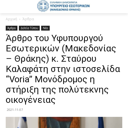
Αρχική
Άρθρα
Άρθρα
Δελτία Τύπου
Νέα
Άρθρο του Υφυπουργού
Εσωτερικών (Μακεδονίας
– Θράκης) κ. Σταύρου
Καλαφάτη στην ιστοσελίδα
“Voria” Μονόδρομος η
στήριξη της πολύτεκνης
οικογένειας
2021-11-07