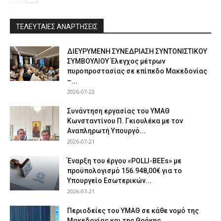
ΤΕΛΕΥΤΑΙΕΣ ΑΝΑΡΤΗΣΕΙΣ
ΔΙΕΥΡΥΜΕΝΗ ΣΥΝΕΔΡΙΑΣΗ ΣΥΝΤΟΝΙΣΤΙΚΟΥ
ΣΥΜΒΟΥΛΙΟΥ Έλεγχος μέτρων
πυροπροστασίας σε επίπεδο Μακεδονίας
–...
2026-07-22
Συνάντηση εργασίας του ΥΜΑΘ
Κωνσταντίνου Π. Γκιουλέκα με τον
Αναπληρωτή Υπουργό...
2026-07-21
Έναρξη του έργου «POLLI-BEEs» με
προϋπολογισμό 156.948,00€ για το
Υπουργείο Εσωτερικών...
2026-07-21
Περιοδείες του ΥΜΑΘ σε κάθε νομό της
Μακεδονίας και της Θράκης...