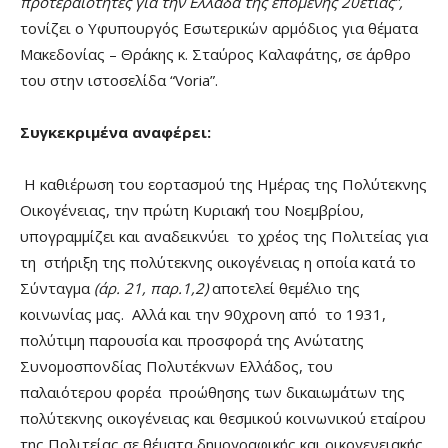
προτεραιότητες για την Ελλάδα της επόμενης 20ετίας”,
τονίζει ο Υφυπουργός Εσωτερικών αρμόδιος για θέματα
Μακεδονίας – Θράκης κ. Σταύρος Καλαφάτης, σε άρθρο
του στην ιστοσελίδα “Voria”.
Συγκεκριμένα αναφέρει:
Η καθιέρωση του εορτασμού της Ημέρας της Πολύτεκνης
Οικογένειας, την πρώτη Κυριακή του Νοεμβρίου,
υπογραμμίζει και αναδεικνύει το χρέος της Πολιτείας για
τη στήριξη της πολύτεκνης οικογένειας η οποία κατά το
Σύνταγμα
(άρ. 21, παρ.1,2)
αποτελεί θεμέλιο της
κοινωνίας μας. Αλλά και την 90χρονη από το 1931,
πολύτιμη παρουσία και προσφορά της Ανώτατης
Συνομοσπονδίας Πολυτέκνων Ελλάδος, του
παλαιότερου φορέα προώθησης των δικαιωμάτων της
πολύτεκνης οικογένειας και θεσμικού κοινωνικού εταίρου
της Πολιτείας σε θέματα δημογραφικής και οικογενειακής