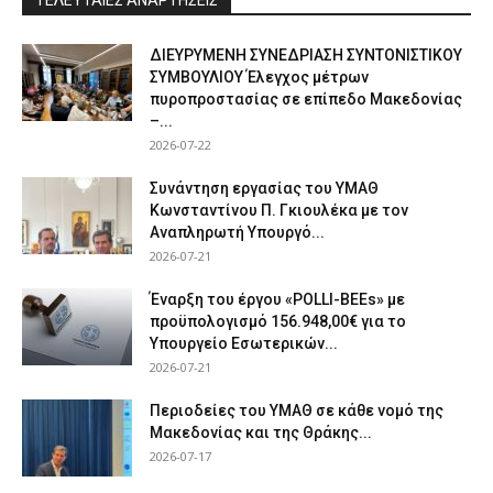
ΤΕΛΕΥΤΑΙΕΣ ΑΝΑΡΤΗΣΕΙΣ
ΔΙΕΥΡΥΜΕΝΗ ΣΥΝΕΔΡΙΑΣΗ ΣΥΝΤΟΝΙΣΤΙΚΟΥ
ΣΥΜΒΟΥΛΙΟΥ Έλεγχος μέτρων
πυροπροστασίας σε επίπεδο Μακεδονίας
–...
2026-07-22
Συνάντηση εργασίας του ΥΜΑΘ
Κωνσταντίνου Π. Γκιουλέκα με τον
Αναπληρωτή Υπουργό...
2026-07-21
Έναρξη του έργου «POLLI-BEEs» με
προϋπολογισμό 156.948,00€ για το
Υπουργείο Εσωτερικών...
2026-07-21
Περιοδείες του ΥΜΑΘ σε κάθε νομό της
Μακεδονίας και της Θράκης...
2026-07-17