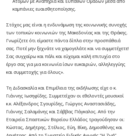
Ατόμων με Αναπηρία και Ευπαθών Ομάδων μέσα από
καμπάνιες ευαισθητοποίησης.
Στόχος μας είναι η ενδυνάμωση της κοινωνικής συνοχής
των τοπικών κοινωνιών της Μακεδονίας και της Θράκης.
Γνωρίζετε ότι είμαστε πάντα δίπλα στην προσπάθειά
σας. Ποτέ μην ξεχνάτε να χαμογελάτε και να συμμετέχετε!
Σας συγχαίρω και πάλι και εύχομαι καλή επιτυχία στο
έργο σας για μια κοινωνία ίσων ευκαιριών, αλληλεγγύης
και συμμετοχής για όλους».
Τη Διδασκαλία και Επιμέλεια της εκδήλωσης είχε ο κ.
Γιάννης Ιωσηφίδης. Συμμετείχαν οι εθελοντές μουσικοί
κ.κ. Αλέξανδρος Σγουρίδης, Γιώργος Αναστασιάδης,
Γιάννης Σαλαμάνης και Σάββας Πάγκαλος. Από την
Εταιρεία Σπαστικών Βορείου Ελλάδος τραγούδησαν οι:
Κώστας, Δημήτρης, Στέλιος, Εύη, Βίκη, Δημοσθένης και
Δημήτρης. Από το Σωματείο Ειδικής Αγωγής “Η Ζωή”