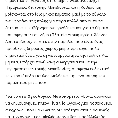
σημαντικό το γεγονός ότι ο Δήμος Θεσσαλονίκης, η
Περιφέρεια Κεντρικής Μακεδονίας και η Κυβέρνηση
βρίσκονται στο ίδιο μήκος κύματος, μαζί με το σύνολο
των φορέων της πόλης για πάρα πολλά από αυτά τα
ζητήματα. Η κυβέρνηση συνεργάζεται και για τα θέματα
που αφορούν τον Δήμο (Πλατεία Διοικητηρίου, Άξονας
Αριστοτέλους, το ντεκ στην παραλία, που είναι ένας
πρόσθετος δημόσιος χώρος, μικρότερα έργα, πολύ
σημαντικά όμως για τη λειτουργικότητα της πόλης). Και
βέβαια, υπάρχει πολύ καλή συνεργασία και με την
Περιφέρεια Κεντρικής Μακεδονίας, αναφέρω ενδεικτικά
το Στρατόπεδο Παύλος Μελάς και την ενοποίηση του
παραλιακού μετώπου».
Για το νέο Ογκολογικό Νοσοκομείο:
«Είναι αναγκαίο
να δημιουργηθεί, πλέον, ένα νέο Ογκολογικό Νοσοκομείο,
σύγχρονο, που θα δίνει τη δυνατότητα στους ασθενείς
να τυγχάνουν μιας υψηλής φροντίδας. Παράλληλα θα