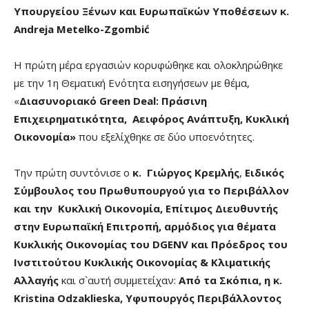
Υπουργείου Ξένων και Ευρωπαϊκών Υποθέσεων κ.
Andreja Metelko-Zgombić
Η πρώτη μέρα εργασιών κορυφώθηκε και ολοκληρώθηκε
με την 1η Θεματική Ενότητα εισηγήσεων με θέμα,
«
Διασυνοριακό Green Deal: Πράσινη
Επιχειρηματικότητα, Αειφόρος Ανάπτυξη, Κυκλική
Οικονομία»
που εξελίχθηκε σε δύο υποενότητες.
Την πρώτη συντόνισε ο
κ. Γιώργος Κρεμλής
,
Ειδικός
Σύμβουλος του Πρωθυπουργού για το Περιβάλλον
και την Κυκλική Οικονομία, Επίτιμος Διευθυντής
στην Ευρωπαϊκή Επιτροπή, αρμόδιος για θέματα
Κυκλικής Οικονομίας του DGENV και Πρόεδρος του
Ινστιτούτου Κυκλικής Οικονομίας & Κλιματικής
Αλλαγής
και σ`αυτή συμμετείχαν:
Από τα Σκόπια, η κ.
Κristina Odzaklieska, Υφυπουργός Περιβάλλοντος