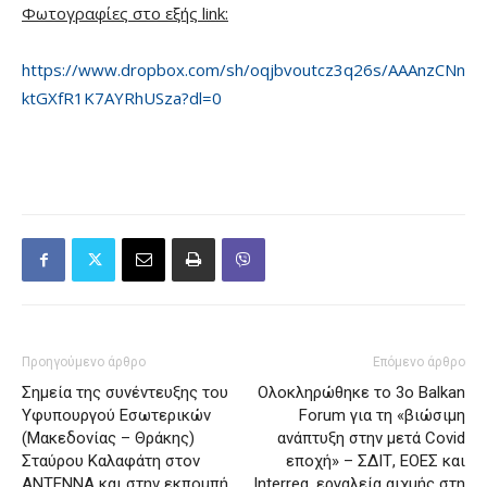
Φωτογραφίες στο εξής
link
:
https://www.dropbox.com/sh/oqjbvoutcz3q26s/AAAnzCNn
ktGXfR1K7AYRhUSza?dl=0
Προηγούμενο άρθρο
Επόμενο άρθρο
Σημεία της συνέντευξης του
Ολοκληρώθηκε το 3ο Balkan
Υφυπουργού Εσωτερικών
Forum για τη «βιώσιμη
(Μακεδονίας – Θράκης)
ανάπτυξη στην μετά Covid
Σταύρου Καλαφάτη στον
εποχή» – ΣΔΙΤ, ΕΟΕΣ και
ΑΝΤΕΝΝΑ και στην εκπομπή
Interreg, εργαλεία αιχμής στη