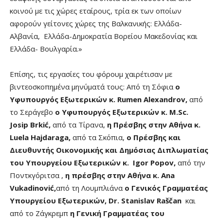
κοινού με τις χώρες εταίρους, τρία εκ των οποίων
αφορούν γείτονες χώρες της Βαλκανικής: Ελλάδα-
Αλβανία, Ελλάδα-Δημοκρατία Βορείου Μακεδονίας και
Ελλάδα- Βουλγαρία.»
Επίσης, τις εργασίες του φόρουμ χαιρέτισαν με
βιντεοσκοπημένα μηνύματά τους: Από τη Σόφια
ο
Υφυπουργός Εξωτερικών κ. Rumen Alexandrov,
από
το Σεράγεβο
ο Υφυπουργός Εξωτερικών κ. M.Sc.
Josip Brkić,
από τα Τίρανα,
η Πρέσβης στην Αθήνα κ.
Luela Hajdaraga,
από τα Σκόπια,
ο Πρέσβης και
Διευθυντής Οικονομικής και Δημόσιας Διπλωματίας
του Υπουργείου Εξωτερικών κ. Igor Popov,
από την
Ποντκγόριτσα ,
η πρέσβης στην Αθήνα κ. Ana
Vukadinović,
από τη Λουμπλιάνα
ο Γενικός Γραμματέας
Υπουργείου Εξωτερικών, Dr. Stanislav Raščan
και
από το Ζάγκρεμπ
η Γενική Γραμματέας του