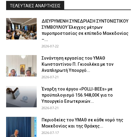
ΤΕΛΕΥΤΑΙΕΣ ΑΝΑΡΤΗΣΕΙΣ
ΔΙΕΥΡΥΜΕΝΗ ΣΥΝΕΔΡΙΑΣΗ ΣΥΝΤΟΝΙΣΤΙΚΟΥ
ΣΥΜΒΟΥΛΙΟΥ Έλεγχος μέτρων
πυροπροστασίας σε επίπεδο Μακεδονίας
–...
2026-07-22
Συνάντηση εργασίας του ΥΜΑΘ
Κωνσταντίνου Π. Γκιουλέκα με τον
Αναπληρωτή Υπουργό...
2026-07-21
Έναρξη του έργου «POLLI-BEEs» με
προϋπολογισμό 156.948,00€ για το
Υπουργείο Εσωτερικών...
2026-07-21
Περιοδείες του ΥΜΑΘ σε κάθε νομό της
Μακεδονίας και της Θράκης...
2026-07-17