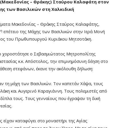
Μακεδονίας – Θράκης) Σταύρου Καλαφάτη στον
ης των Βασιλικών στη Χαλκιδική
έματα Μακεδονίας – Θράκης Σταύρος Καλαφάτης,
η
0
επέτειο της Μάχης των Βασιλικών στην Ιερά Μονή
ωπος του Πρωθυπουργού Κυριάκου Μητσοτάκη.
ίο χοροστάτησε ο Σεβασμιώτατος Μητροπολίτης
στασίας κ.κ. Απόστολος, την επιμνημόσυνη δέηση στο
άθεση στεφάνων, έκανε την ακόλουθη δήλωση:
ν τη μάχη των Βασιλικών. Τον καπετάν Χάψα, τους
άκη και Αυγερινό Καραγιάννη. Τους πολεμιστές από
 δίπλα τους. Τους γενναίους που έγραψαν τη δική
εσίας.
ς είχαν καταφύγει στο μοναστήρι της Αγίας