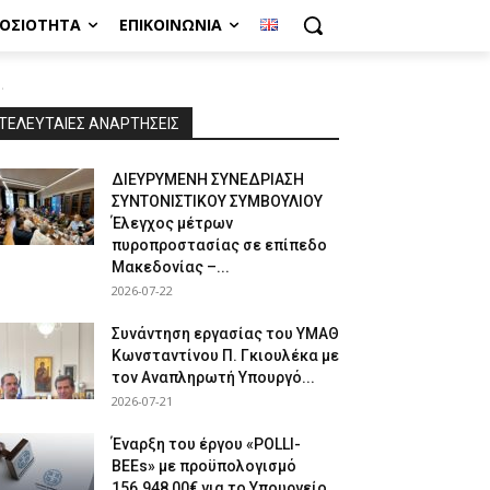
ΜΟΣΙΌΤΗΤΑ
ΕΠΙΚΟΙΝΩΝΊΑ
.
ΤΕΛΕΥΤΑΙΕΣ ΑΝΑΡΤΗΣΕΙΣ
ΔΙΕΥΡΥΜΕΝΗ ΣΥΝΕΔΡΙΑΣΗ
ΣΥΝΤΟΝΙΣΤΙΚΟΥ ΣΥΜΒΟΥΛΙΟΥ
Έλεγχος μέτρων
πυροπροστασίας σε επίπεδο
Μακεδονίας –...
2026-07-22
Συνάντηση εργασίας του ΥΜΑΘ
Κωνσταντίνου Π. Γκιουλέκα με
τον Αναπληρωτή Υπουργό...
2026-07-21
Έναρξη του έργου «POLLI-
BEEs» με προϋπολογισμό
156.948,00€ για το Υπουργείο