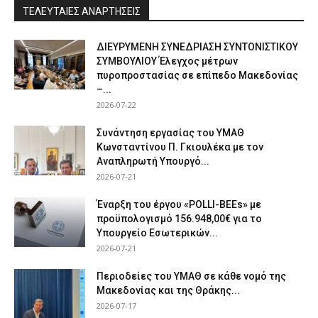
ΤΕΛΕΥΤΑΙΕΣ ΑΝΑΡΤΗΣΕΙΣ
ΔΙΕΥΡΥΜΕΝΗ ΣΥΝΕΔΡΙΑΣΗ ΣΥΝΤΟΝΙΣΤΙΚΟΥ
ΣΥΜΒΟΥΛΙΟΥ Έλεγχος μέτρων
πυροπροστασίας σε επίπεδο Μακεδονίας
–...
2026-07-22
Συνάντηση εργασίας του ΥΜΑΘ
Κωνσταντίνου Π. Γκιουλέκα με τον
Αναπληρωτή Υπουργό...
2026-07-21
Έναρξη του έργου «POLLI-BEEs» με
προϋπολογισμό 156.948,00€ για το
Υπουργείο Εσωτερικών...
2026-07-21
Περιοδείες του ΥΜΑΘ σε κάθε νομό της
Μακεδονίας και της Θράκης...
2026-07-17