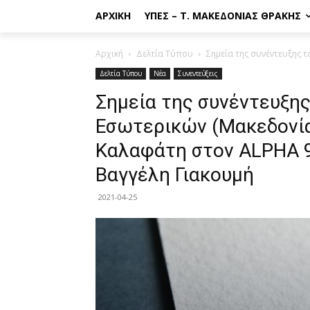
ΑΡΧΙΚΉ
ΥΠΕΣ – Τ. ΜΑΚΕΔΟΝΊΑΣ ΘΡΆΚΗΣ
Αρχική
Δελτία Τύπου
Σημεία της συνέντευξης 
Δελτία Τύπου
Νέα
Συνεντεύξεις
Σημεία της συνέντευξη
Εσωτερικών (Μακεδονία
Καλαφάτη στον ALPHA 9
Βαγγέλη Γιακουμή
2021-04-25