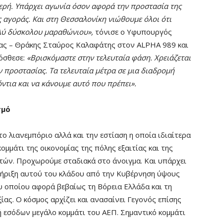
θερή. Υπάρχει αγωνία όσον αφορά την προστασία της
ς αγοράς. Και στη Θεσσαλονίκη νιώθουμε όλοι ότι
ολύ δύσκολου μαραθώνιου»,
τόνισε ο Υφυπουργός
ας – Θράκης Σταύρος Καλαφάτης στον ALPHA 989 και
όσθεσε:
«Βρισκόμαστε στην τελευταία φάση. Χρειάζεται
 προστασίας. Τα τελευταία μέτρα σε μια διαδρομή
όντια και να κάνουμε αυτό που πρέπει».
σμό
 λιανεμπόριο αλλά και την εστίαση η οποία ιδιαίτερα
ομμάτι της οικονομίας της πόλης εξαιτίας και της
τών. Προχωρούμε σταδιακά στο άνοιγμα. Και υπάρχει
τήριξη αυτού του κλάδου από την Κυβέρνηση ύψους
υ οποίου αφορά βεβαίως τη Βόρεια Ελλάδα και τη
ας. Ο κόσμος αρχίζει και ανασαίνει Γεγονός επίσης
ή εσόδων μεγάλο κομμάτι του ΑΕΠ. Σημαντικό κομμάτι