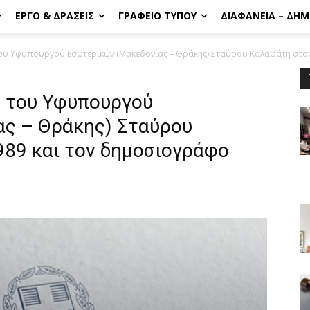
ΈΡΓΟ & ΔΡΆΣΕΙΣ
ΓΡΑΦΕΊΟ ΤΎΠΟΥ
ΔΙΑΦΆΝΕΙΑ – ΔΗ
του Υφυπουργού Εσωτερικών (Μακεδονίας – Θράκης) Σταύρου Καλαφάτη στον.
ς του Υφυπουργού
ς – Θράκης) Σταύρου
89 και τον δημοσιογράφο