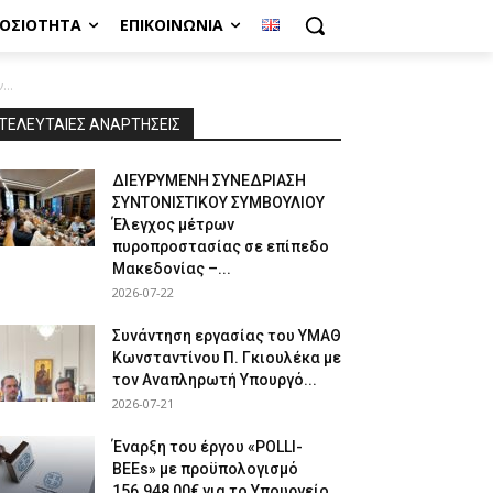
ΜΟΣΙΌΤΗΤΑ
ΕΠΙΚΟΙΝΩΝΊΑ
..
ΤΕΛΕΥΤΑΙΕΣ ΑΝΑΡΤΗΣΕΙΣ
ΔΙΕΥΡΥΜΕΝΗ ΣΥΝΕΔΡΙΑΣΗ
ΣΥΝΤΟΝΙΣΤΙΚΟΥ ΣΥΜΒΟΥΛΙΟΥ
Έλεγχος μέτρων
πυροπροστασίας σε επίπεδο
Μακεδονίας –...
2026-07-22
Συνάντηση εργασίας του ΥΜΑΘ
Κωνσταντίνου Π. Γκιουλέκα με
τον Αναπληρωτή Υπουργό...
2026-07-21
Έναρξη του έργου «POLLI-
BEEs» με προϋπολογισμό
156.948,00€ για το Υπουργείο