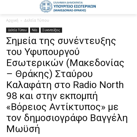
Αρχική
Δελτία Τύπου
Δελτία Τύπου
Νέα
Συνεντεύξεις
Σημεία της συνέντευξης
του Υφυπουργού
Εσωτερικών (Μακεδονίας
– Θράκης) Σταύρου
Καλαφάτη στο Radio North
98 και στην εκπομπή
«Βόρειος Αντίκτυπος» με
τον δημοσιογράφο Βαγγέλη
Μωϋσή