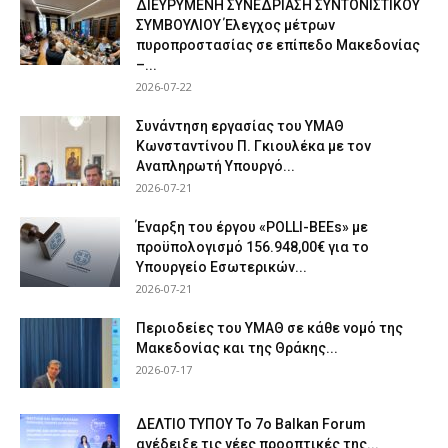
ΔΙΕΥΡΥΜΕΝΗ ΣΥΝΕΔΡΙΑΣΗ ΣΥΝΤΟΝΙΣΤΙΚΟΥ
ΣΥΜΒΟΥΛΙΟΥ Έλεγχος μέτρων
πυροπροστασίας σε επίπεδο Μακεδονίας
–...
2026-07-22
Συνάντηση εργασίας του ΥΜΑΘ
Κωνσταντίνου Π. Γκιουλέκα με τον
Αναπληρωτή Υπουργό...
2026-07-21
Έναρξη του έργου «POLLI-BEEs» με
προϋπολογισμό 156.948,00€ για το
Υπουργείο Εσωτερικών...
2026-07-21
Περιοδείες του ΥΜΑΘ σε κάθε νομό της
Μακεδονίας και της Θράκης...
2026-07-17
ΔΕΛΤΙΟ ΤΥΠΟΥ Το 7ο Balkan Forum
ανέδειξε τις νέες προοπτικές της...