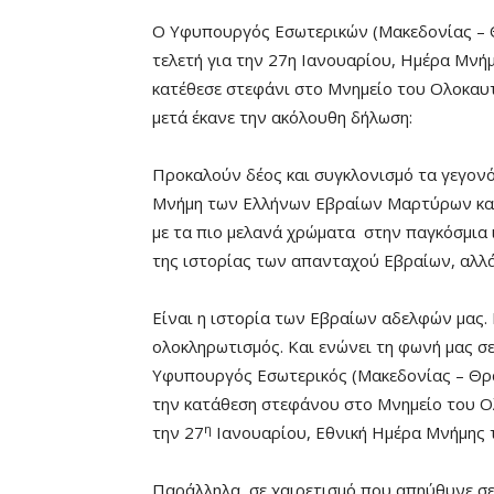
Ο Υφυπουργός Εσωτερικών (Μακεδονίας – 
τελετή για την 27η Ιανουαρίου, Ημέρα Μν
κατέθεσε στεφάνι στο Μνημείο του Ολοκαυ
μετά έκανε την ακόλουθη δήλωση:
Προκαλούν δέος και συγκλονισμό τα γεγον
Μνήμη των Ελλήνων Εβραίων Μαρτύρων κα
με τα πιο μελανά χρώματα στην παγκόσμια
της ιστορίας των απανταχού Εβραίων, αλλά 
Είναι η ιστορία των Εβραίων αδελφών μας. 
ολοκληρωτισμός. Και ενώνει τη φωνή μας σε
Υφυπουργός Εσωτερικός (Μακεδονίας – Θρ
την κατάθεση στεφάνου στο Μνημείο του Ο
η
την 27
Ιανουαρίου, Εθνική Ημέρα Μνήμης
Παράλληλα, σε χαιρετισμό που απηύθυνε σε