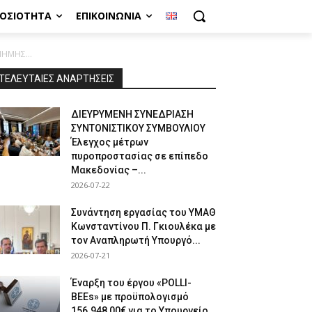
ΜΟΣΙΌΤΗΤΑ
ΕΠΙΚΟΙΝΩΝΊΑ
ΗΜΗΣ...
ΤΕΛΕΥΤΑΙΕΣ ΑΝΑΡΤΗΣΕΙΣ
ΔΙΕΥΡΥΜΕΝΗ ΣΥΝΕΔΡΙΑΣΗ
ΣΥΝΤΟΝΙΣΤΙΚΟΥ ΣΥΜΒΟΥΛΙΟΥ
Έλεγχος μέτρων
πυροπροστασίας σε επίπεδο
Μακεδονίας –...
2026-07-22
Συνάντηση εργασίας του ΥΜΑΘ
Κωνσταντίνου Π. Γκιουλέκα με
τον Αναπληρωτή Υπουργό...
2026-07-21
Έναρξη του έργου «POLLI-
BEEs» με προϋπολογισμό
156.948,00€ για το Υπουργείο