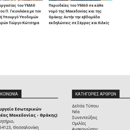
 εργασίας του ΥΜΑΘ
Περιοδείες του ΥΜΑΘ σε κάθε
ου Π. Γκιουλέκα με τον
νομό της Μακεδονίας και της
ή Υπουργό Υποδομών
Θράκης Αυτήν την εβδομάδα
ορών Γιώργο Κώτσηρα
εκδηλώσεις σε Σέρρες και Κιλκίς
ΙΚΟΙΝΩΝΙΑ
ΚΑΤΗΓΟΡΙΕΣ ΑΡΘΡΩΝ
Δελτία Τύπου
υργείο Εσωτερικών
Νέα
μέας Μακεδονίας - Θράκης)
Συνεντεύξεις
κητήριο,
Ομιλίες
 54123, Θεσσαλονίκη
Ανακοινώσεις