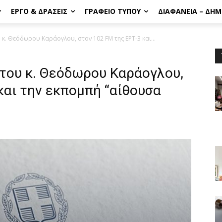
ΈΡΓΟ & ΔΡΆΣΕΙΣ
ΓΡΑΦΕΊΟ ΤΎΠΟΥ
ΔΙΑΦΆΝΕΙΑ – ΔΗ
 κ. Θεόδωρου Καράογλου, στον 102 FM της ΕΡΤ-3 και...
 του κ. Θεόδωρου Καράογλου,
και την εκπομπή “αίθουσα