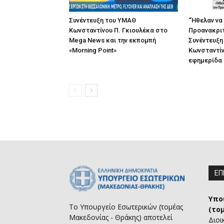
Συνέντευξη του ΥΜΑΘ
“Ήθελαν να
Κωνσταντίνου Π. Γκιουλέκα στο
Προανακριτ
Mega News και την εκπομπή
Συνέντευξη
«Morning Point»
Κωνσταντίν
εφημερίδα “
ΕΠ
Υπο
Το Υπουργείο Εσωτερικών (τομέας
(το
Μακεδονίας - Θράκης) αποτελεί
Διοι