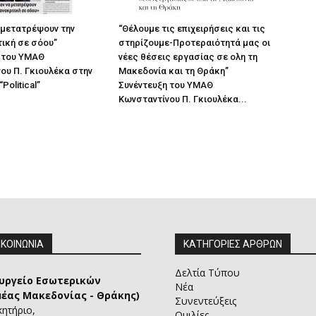
 μετατρέψουν την
“Θέλουμε τις επιχειρήσεις και τις
ική σε σόου”
στηρίζουμε-Προτεραιότητά μας οι
 του ΥΜΑΘ
νέες θέσεις εργασίας σε ολη τη
ου Π. Γκιουλέκα στην
Μακεδονία και τη Θράκη”
Political”
Συνέντευξη του ΥΜΑΘ
Κωνσταντίνου Π. Γκιουλέκα...
ΙΚΟΙΝΩΝΙΑ
ΚΑΤΗΓΟΡΙΕΣ ΑΡΘΡΩΝ
Δελτία Τύπου
υργείο Εσωτερικών
Νέα
μέας Μακεδονίας - Θράκης)
Συνεντεύξεις
κητήριο,
Ομιλίες