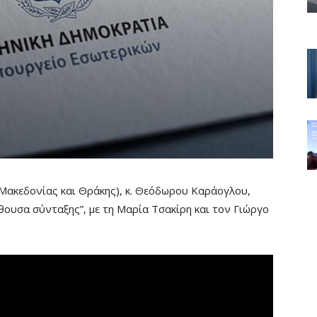
ακεδονίας και Θράκης), κ. Θεόδωρου Καράογλου,
θουσα σύνταξης”, με τη Μαρία Τσακίρη και τον Γιώργο