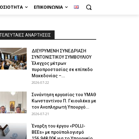
ΜΟΣΙΌΤΗΤΑ
ΕΠΙΚΟΙΝΩΝΊΑ
ΤΕΛΕΥΤΑΙΕΣ ΑΝΑΡΤΗΣΕΙΣ
ΔΙΕΥΡΥΜΕΝΗ ΣΥΝΕΔΡΙΑΣΗ
ΣΥΝΤΟΝΙΣΤΙΚΟΥ ΣΥΜΒΟΥΛΙΟΥ
Έλεγχος μέτρων
πυροπροστασίας σε επίπεδο
Μακεδονίας –...
2026-07-22
Συνάντηση εργασίας του ΥΜΑΘ
Κωνσταντίνου Π. Γκιουλέκα με
τον Αναπληρωτή Υπουργό...
2026-07-21
Έναρξη του έργου «POLLI-
BEEs» με προϋπολογισμό
156.948,00€ για το Υπουργείο