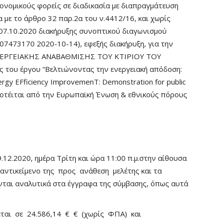
νομικούς φορείς σε διαδικασία με διαπραγμάτευση
με το άρθρο 32 παρ.2α του ν.4412/16, και χωρίς
07.10.2020 διακήρυξης συνοπτικού διαγωνισμού
473170 2020-10-14), εφεξής διακήρυξη, για την
ΕΝΕΡΓΕΙΑΚΗΣ ΑΝΑΒΑΘΜΙΣΗΣ ΤΟΥ ΚΤΙΡΙΟΥ ΤΟΥ
 του έργου “Βελτιώνοντας την ενεργειακή απόδοση:
ergy EFficiency ImprovemenT: Demonstration for public
δοτέιται από την Ευρωπαϊκή Ένωση & εθνικούς πόρους
.12.2020, ημέρα Τρίτη και ώρα 11:00 π.μ.στην αίθουσα
 αντικείμενο της προς ανάθεση μελέτης και τα
νται αναλυτικά στα έγγραφα της σύμβασης, όπως αυτά
εται σε 24.586,14 € € (χωρίς ΦΠΑ) και