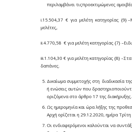
περιλαμβάνει τιςπροεκτιμώμενες αμοιβέ
i.15.504,37 € για μελέτη κατηγορίας {9} –
μελέτες,
ii.4.770,58 € για μελέτη κατηγορίας {7} –Ειδ
iii.1.104,30 € για μελέτη κατηγορίας {8} –Στ
δαπάνες.
Δικαίωμα συμμετοχής στη διαδικασία τ
ή ενώσεις αυτών που δραστηριοποιούντα
οριζόμενα στο άρθρο 17 της διακήρυξης.
Ως ημερομηνία και ώρα λήξης της προ
Αρχή ορίζεται η 29.12.2020, ημέρα Τρίτη 
Οι ενδιαφερόμενοι καλούνται να συντά