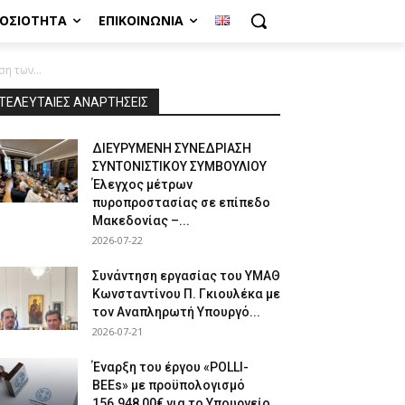
ΜΟΣΙΌΤΗΤΑ
ΕΠΙΚΟΙΝΩΝΊΑ
η των...
ΤΕΛΕΥΤΑΙΕΣ ΑΝΑΡΤΗΣΕΙΣ
ΔΙΕΥΡΥΜΕΝΗ ΣΥΝΕΔΡΙΑΣΗ
ΣΥΝΤΟΝΙΣΤΙΚΟΥ ΣΥΜΒΟΥΛΙΟΥ
Έλεγχος μέτρων
πυροπροστασίας σε επίπεδο
Μακεδονίας –...
2026-07-22
Συνάντηση εργασίας του ΥΜΑΘ
Κωνσταντίνου Π. Γκιουλέκα με
τον Αναπληρωτή Υπουργό...
2026-07-21
Έναρξη του έργου «POLLI-
BEEs» με προϋπολογισμό
156.948,00€ για το Υπουργείο