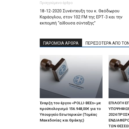
Προηγούμενο άρθρο
18-12-2020 Συνέντευξη του κ. Θεόδωρου
Καράογλου, στον 102 FM της ΕΡΤ-3 και την
εκπομπή “αίθουσα σύνταξης”
ΠΑΡΟΜΟΙΑ ΑΡΘΡΑ
ΠΕΡΙΣΣΟΤΕΡΑ ΑΠΟ ΤΟ
Έναρξη του έργου «POLLI-BEEs» με
ΕΠΙΛΟΓΗ Ε
προϋπολογισμό 156.948,00€ για το
ΥΠΟΨΗΦΙΩΝ 
Υπουργείο Εσωτερικών (Τομέας
2024 ΠΡΟΣ
Μακεδονίας και Θράκης)
ΕΝΔΙΑΦΕΡΟ
ΤΩΝ ΘΕΣΕΩ