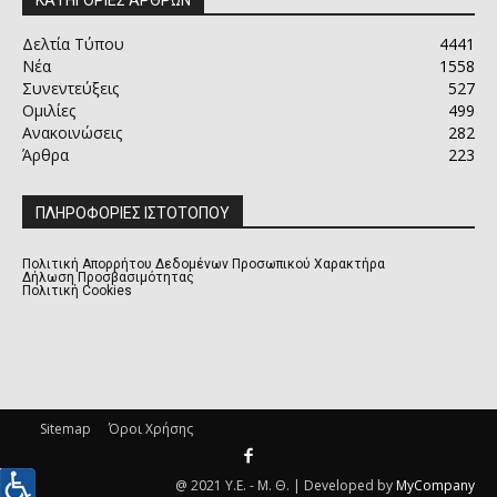
ΚΑΤΗΓΟΡΙΕΣ ΑΡΘΡΩΝ
Δελτία Τύπου
4441
Νέα
1558
Συνεντεύξεις
527
Ομιλίες
499
Ανακοινώσεις
282
Άρθρα
223
ΠΛΗΡΟΦΟΡΙΕΣ ΙΣΤΟΤΟΠΟΥ
Πολιτική Απορρήτου Δεδομένων Προσωπικού Χαρακτήρα
Δήλωση Προσβασιμότητας
Πολιτική Cookies
Sitemap
Όροι Χρήσης
@ 2021 Υ.Ε. - Μ. Θ. | Developed by
MyCompany